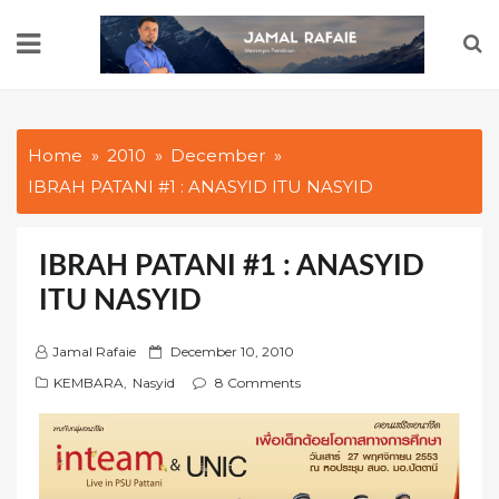
Skip
to
content
Home
2010
December
IBRAH PATANI #1 : ANASYID ITU NASYID
IBRAH PATANI #1 : ANASYID
ITU NASYID
P
Jamal Rafaie
December 10, 2010
o
KEMBARA
,
Nasyid
8 Comments
s
t
e
d