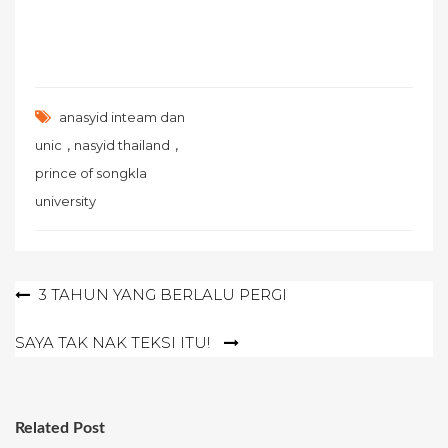
anasyid inteam dan
,
,
unic
nasyid thailand
prince of songkla
university
Post
3 TAHUN YANG BERLALU PERGI
navigation
SAYA TAK NAK TEKSI ITU!
Related Post