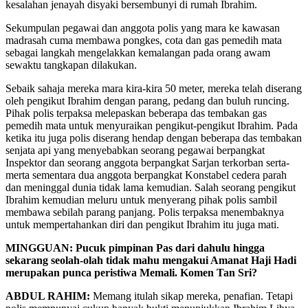
kesalahan jenayah disyaki bersembunyi di rumah Ibrahim.
Sekumpulan pegawai dan anggota polis yang mara ke kawasan
madrasah cuma membawa pongkes, cota dan gas pemedih mata
sebagai langkah mengelakkan kemalangan pada orang awam
sewaktu tangkapan dilakukan.
Sebaik sahaja mereka mara kira-kira 50 meter, mereka telah diserang
oleh pengikut Ibrahim dengan parang, pedang dan buluh runcing.
Pihak polis terpaksa melepaskan beberapa das tembakan gas
pemedih mata untuk menyuraikan pengikut-pengikut Ibrahim. Pada
ketika itu juga polis diserang hendap dengan beberapa das tembakan
senjata api yang menyebabkan seorang pegawai berpangkat
Inspektor dan seorang anggota berpangkat Sarjan terkorban serta-
merta sementara dua anggota berpangkat Konstabel cedera parah
dan meninggal dunia tidak lama kemudian. Salah seorang pengikut
Ibrahim kemudian meluru untuk menyerang pihak polis sambil
membawa sebilah parang panjang. Polis terpaksa menembaknya
untuk mempertahankan diri dan pengikut Ibrahim itu juga mati.
MINGGUAN: Pucuk pimpinan Pas dari dahulu hingga
sekarang seolah-olah tidak mahu mengakui Amanat Haji Hadi
merupakan punca peristiwa Memali. Komen Tan Sri?
ABDUL RAHIM:
Memang itulah sikap mereka, penafian. Tetapi