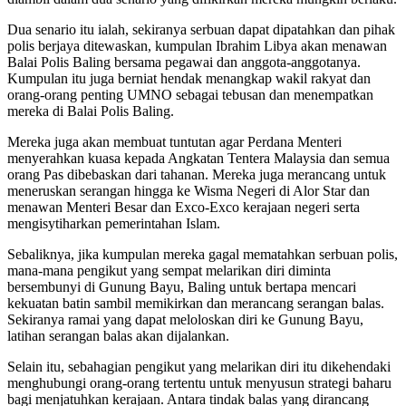
Dua senario itu ialah, sekiranya serbuan dapat dipatahkan dan pihak
polis berjaya ditewaskan, kumpulan Ibrahim Libya akan menawan
Balai Polis Baling bersama pegawai dan anggota-anggotanya.
Kumpulan itu juga berniat hendak menangkap wakil rakyat dan
orang-orang penting UMNO sebagai tebusan dan menempatkan
mereka di Balai Polis Baling.
Mereka juga akan membuat tuntutan agar Perdana Menteri
menyerahkan kuasa kepada Angkatan Tentera Malaysia dan semua
orang Pas dibebaskan dari tahanan. Mereka juga merancang untuk
meneruskan serangan hingga ke Wisma Negeri di Alor Star dan
menawan Menteri Besar dan Exco-Exco kerajaan negeri serta
mengisytiharkan pemerintahan Islam.
Sebaliknya, jika kumpulan mereka gagal mematahkan serbuan polis,
mana-mana pengikut yang sempat melarikan diri diminta
bersembunyi di Gunung Bayu, Baling untuk bertapa mencari
kekuatan batin sambil memikirkan dan merancang serangan balas.
Sekiranya ramai yang dapat meloloskan diri ke Gunung Bayu,
latihan serangan balas akan dijalankan.
Selain itu, sebahagian pengikut yang melarikan diri itu dikehendaki
menghubungi orang-orang tertentu untuk menyusun strategi baharu
bagi menjatuhkan kerajaan. Antara tindak balas yang dirancang