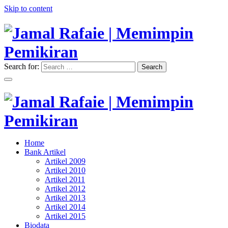
Skip to content
Search for:
Search
"Memimpin Pemikiran"
Jamal Rafaie | Memimpin
Pemikiran
"Memimpin Pemikiran"
Home
Jamal Rafaie | Memimpin
Bank Artikel
Artikel 2009
Pemikiran
Artikel 2010
Artikel 2011
Artikel 2012
Artikel 2013
Artikel 2014
Artikel 2015
Biodata