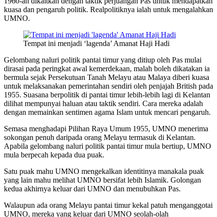
1960-an dikaitkan dengan taktik perjuangan Pas untuk mendapatkan
kuasa dan pengaruh politik. Realpolitiknya ialah untuk mengalahkan
UMNO.
Tempat ini menjadi ‘lagenda’ Amanat Haji Hadi
Gelombang naluri politik pantai timur yang ditiup oleh Pas mulai
dirasai pada peringkat awal kemerdekaan, malah boleh dikatakan ia
bermula sejak Persekutuan Tanah Melayu atau Malaya diberi kuasa
untuk melaksanakan pemerintahan sendiri oleh penjajah British pada
1955. Suasana berpolitik di pantai timur lebih-lebih lagi di Kelantan
dilihat mempunyai haluan atau taktik sendiri. Cara mereka adalah
dengan memainkan sentimen agama Islam untuk mencari pengaruh.
Semasa menghadapi Pilihan Raya Umum 1955, UMNO menerima
sokongan penuh daripada orang Melayu termasuk di Kelantan.
Apabila gelombang naluri politik pantai timur mula bertiup, UMNO
mula berpecah kepada dua puak.
Satu puak mahu UMNO mengekalkan identitinya manakala puak
yang lain mahu melihat UMNO bersifat lebih Islamik. Golongan
kedua akhirnya keluar dari UMNO dan menubuhkan Pas.
Walaupun ada orang Melayu pantai timur kekal patuh menganggotai
UMNO, mereka yang keluar dari UMNO seolah-olah