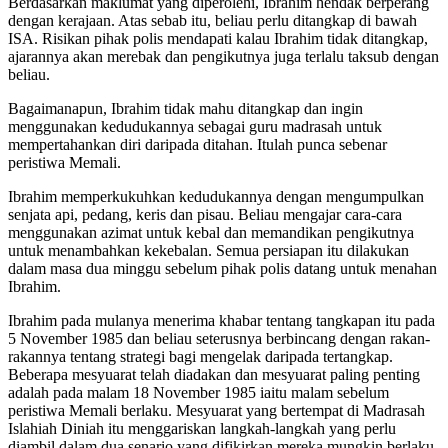
Berdasarkan maklumat yang diperolehi, Ibrahim hendak berperang
dengan kerajaan. Atas sebab itu, beliau perlu ditangkap di bawah
ISA. Risikan pihak polis mendapati kalau Ibrahim tidak ditangkap,
ajarannya akan merebak dan pengikutnya juga terlalu taksub dengan
beliau.
Bagaimanapun, Ibrahim tidak mahu ditangkap dan ingin
menggunakan kedudukannya sebagai guru madrasah untuk
mempertahankan diri daripada ditahan. Itulah punca sebenar
peristiwa Memali.
Ibrahim memperkukuhkan kedudukannya dengan mengumpulkan
senjata api, pedang, keris dan pisau. Beliau mengajar cara-cara
menggunakan azimat untuk kebal dan memandikan pengikutnya
untuk menambahkan kekebalan. Semua persiapan itu dilakukan
dalam masa dua minggu sebelum pihak polis datang untuk menahan
Ibrahim.
Ibrahim pada mulanya menerima khabar tentang tangkapan itu pada
5 November 1985 dan beliau seterusnya berbincang dengan rakan-
rakannya tentang strategi bagi mengelak daripada tertangkap.
Beberapa mesyuarat telah diadakan dan mesyuarat paling penting
adalah pada malam 18 November 1985 iaitu malam sebelum
peristiwa Memali berlaku. Mesyuarat yang bertempat di Madrasah
Islahiah Diniah itu menggariskan langkah-langkah yang perlu
diambil dalam dua senario yang difikirkan mereka mungkin berlaku.