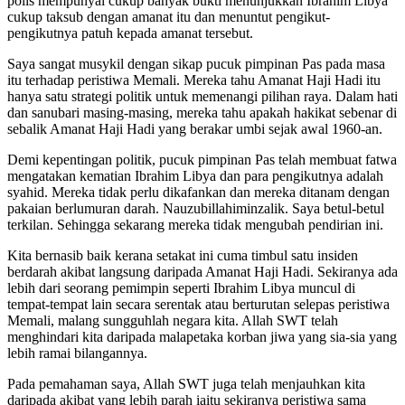
polis mempunyai cukup banyak bukti menunjukkan Ibrahim Libya
cukup taksub dengan amanat itu dan menuntut pengikut-
pengikutnya patuh kepada amanat tersebut.
Saya sangat musykil dengan sikap pucuk pimpinan Pas pada masa
itu terhadap peristiwa Memali. Mereka tahu Amanat Haji Hadi itu
hanya satu strategi politik untuk memenangi pilihan raya. Dalam hati
dan sanubari masing-masing, mereka tahu apakah hakikat sebenar di
sebalik Amanat Haji Hadi yang berakar umbi sejak awal 1960-an.
Demi kepentingan politik, pucuk pimpinan Pas telah membuat fatwa
mengatakan kematian Ibrahim Libya dan para pengikutnya adalah
syahid. Mereka tidak perlu dikafankan dan mereka ditanam dengan
pakaian berlumuran darah. Nauzubillahiminzalik. Saya betul-betul
terkilan. Sehingga sekarang mereka tidak mengubah pendirian ini.
Kita bernasib baik kerana setakat ini cuma timbul satu insiden
berdarah akibat langsung daripada Amanat Haji Hadi. Sekiranya ada
lebih dari seorang pemimpin seperti Ibrahim Libya muncul di
tempat-tempat lain secara serentak atau berturutan selepas peristiwa
Memali, malang sungguhlah negara kita. Allah SWT telah
menghindari kita daripada malapetaka korban jiwa yang sia-sia yang
lebih ramai bilangannya.
Pada pemahaman saya, Allah SWT juga telah menjauhkan kita
daripada akibat yang lebih parah iaitu sekiranya peristiwa sama