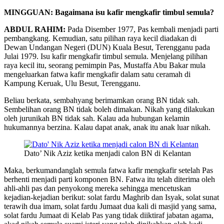
MINGGUAN: Bagaimana isu kafir mengkafir timbul semula?
ABDUL RAHIM:
Pada Disember 1977, Pas kembali menjadi parti
pembangkang. Kemudian, satu pilihan raya kecil diadakan di
Dewan Undangan Negeri (DUN) Kuala Besut, Terengganu pada
Julai 1979. Isu kafir mengkafir timbul semula. Menjelang pilihan
raya kecil itu, seorang pemimpin Pas, Mustaffa Abu Bakar mula
mengeluarkan fatwa kafir mengkafir dalam satu ceramah di
Kampung Keruak, Ulu Besut, Terengganu.
Beliau berkata, sembahyang berimamkan orang BN tidak sah.
Sembelihan orang BN tidak boleh dimakan. Nikah yang dilakukan
oleh jurunikah BN tidak sah. Kalau ada hubungan kelamin
hukumannya berzina. Kalau dapat anak, anak itu anak luar nikah.
Dato’ Nik Aziz ketika menjadi calon BN di Kelantan
Maka, berkumandanglah semula fatwa kafir mengkafir setelah Pas
berhenti menjadi parti komponen BN. Fatwa itu telah diterima oleh
ahli-ahli pas dan penyokong mereka sehingga mencetuskan
kejadian-kejadian berikut: solat fardu Maghrib dan Isyak, solat sunat
terawih dua imam, solat fardu Jumaat dua kali di masjid yang sama,
solat fardu Jumaat di Kelab Pas yang tidak diiktiraf jabatan agama,