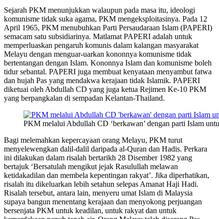
Sejarah PKM menunjukkan walaupun pada masa itu, ideologi
komunisme tidak suka agama, PKM mengeksploitasinya. Pada 12
April 1965, PKM menubuhkan Parti Persaudaraan Islam (PAPERI)
semacam satu subsidiarinya. Matlamat PAPERI adalah untuk
memperluaskan pengaruh komunis dalam kalangan masyarakat
Melayu dengan menguar-uarkan kononnya komunisme tidak
bertentangan dengan Islam. Kononnya Islam dan komunisme boleh
tidur sebantal. PAPERI juga membuat kenyataan menyambut fatwa
dan hujah Pas yang mendakwa kerajaan tidak Islamik. PAPERI
diketuai oleh Abdullah CD yang juga ketua Rejimen Ke-10 PKM
yang berpangkalan di sempadan Kelantan-Thailand.
PKM melalui Abdullah CD ‘berkawan’ dengan parti Islam unt
Bagi melemahkan kepercayaan orang Melayu, PKM turut
menyelewengkan dalil-dalil daripada al-Quran dan Hadis. Perkara
ini dilakukan dalam risalah bertarikh 28 Disember 1982 yang
bertajuk ‘Bersatulah mengikut jejak Rasulullah melawan
ketidakadilan dan membela kepentingan rakyat’. Jika diperhatikan,
risalah itu dikeluarkan lebih setahun selepas Amanat Haji Hadi.
Risalah tersebut, antara lain, menyeru umat Islam di Malaysia
supaya bangun menentang kerajaan dan menyokong perjuangan
bersenjata PKM untuk keadilan, untuk rakyat dan untuk