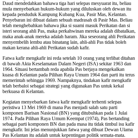
Daud mendedahkan bahawa tiga hari selepas mesyuarat itu, beliau
mula menyebarkan hukum-hukum yang diluluskan oleh dewan itu
kepada penduduk Kampung Kubang Kua, Pasir Mas, Kelantan.
Penyebaran ini dibuat dalam sebuah madrasah di Pasir Mas. Beliau
telah menghebahkan bahawa jika si suami masuk Perikatan dan si
isteri seorang ahli Pas, maka perkahwinan mereka adalah dibatalkan,
maka anak-anak mereka adalah haram. Jika seseorang ahli Perikatan
menyembelih lembu atau binatang lain, ahli-ahli Pas tidak boleh
makan kerana ahli-ahli Perikatan sudah kafir.
Fatwa kafir mengkafir ini reda setelah 10 orang yang terlibat ditahan
di bawah Akta Keselamatan Dalam Negeri (ISA) sekitar 1963 dan
1964. Situasi bertambah reda apabila Pas berjaya mengekalkan
kuasa di Kelantan pada Pilihan Raya Umum 1964 dan parti itu terus
memerintah sehingga 1969. Nampaknya, tindakan kafir mengkafir
telah berbaloi sebagai strategi yang digunakan Pas untuk kekal
berkuasa di Kelantan.
Kegiatan menyebarkan fatwa kafir mengkafir terhenti selepas
peristiwa 13 Mei 1969 di mana Pas menjadi salah satu parti
komponen Barisan Nasional (BN) yang ditubuhkan pada 1 Julai
1974. Pada Pilihan Raya Umum Keempat (1974), Pas bertanding
sebagai parti komponen BN dan pada masa itu tidak timbul isu kafir
mengkafir. Ini jelas menunjukkan fatwa yang dibuat Dewan Ulama
Pas Kelantan itu adalah untuk kepentingan politik semata-mata.