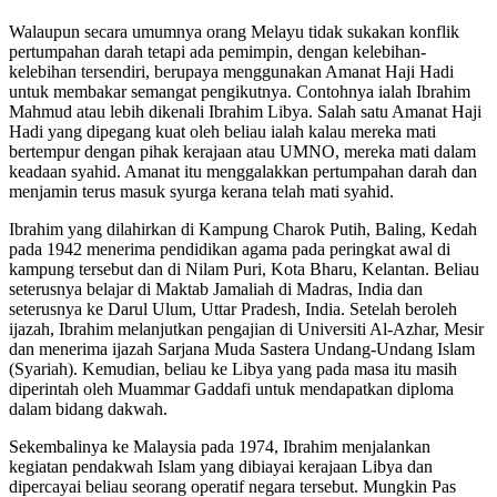
Walaupun secara umumnya orang Melayu tidak sukakan konflik
pertumpahan darah tetapi ada pemimpin, dengan kelebihan-
kelebihan tersendiri, berupaya menggunakan Amanat Haji Hadi
untuk membakar semangat pengikutnya. Contohnya ialah Ibrahim
Mahmud atau lebih dikenali Ibrahim Libya. Salah satu Amanat Haji
Hadi yang dipegang kuat oleh beliau ialah kalau mereka mati
bertempur dengan pihak kerajaan atau UMNO, mereka mati dalam
keadaan syahid. Amanat itu menggalakkan pertumpahan darah dan
menjamin terus masuk syurga kerana telah mati syahid.
Ibrahim yang dilahirkan di Kampung Charok Putih, Baling, Kedah
pada 1942 menerima pendidikan agama pada peringkat awal di
kampung tersebut dan di Nilam Puri, Kota Bharu, Kelantan. Beliau
seterusnya belajar di Maktab Jamaliah di Madras, India dan
seterusnya ke Darul Ulum, Uttar Pradesh, India. Setelah beroleh
ijazah, Ibrahim melanjutkan pengajian di Universiti Al-Azhar, Mesir
dan menerima ijazah Sarjana Muda Sastera Undang-Undang Islam
(Syariah). Kemudian, beliau ke Libya yang pada masa itu masih
diperintah oleh Muammar Gaddafi untuk mendapatkan diploma
dalam bidang dakwah.
Sekembalinya ke Malaysia pada 1974, Ibrahim menjalankan
kegiatan pendakwah Islam yang dibiayai kerajaan Libya dan
dipercayai beliau seorang operatif negara tersebut. Mungkin Pas