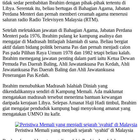
tidak sedar pembabitan Ibrahim dengan pihak-pihak tertentu di
Libya. Serentak itu, beliau bertugas di Bahagian Agama, Jabatan
Perdana Menteri dan pernah memberi ceramah agama menerusi
saluran radio Radio Televisyen Malaysia (RTM).
Setelah meletakkan jawatan di Bahagian Agama, Jabatan Perdana
Menteri pada 1976, Ibrahim pulang ke kampung asalnya dan
mengajar di Madrasah Ittifaqiah Islamiah di sana. Beliau bergiat
aktif dalam bidang politik bersama Pas dan pernah menjadi calon
Pas pada Pilihan Raya Umum 1978 dan 1982 tetapi beliau kalah.
Ibrahim memegang jawatan penting dalam parti iaitu Ketua Dewan
Pemuda Pas Daerah Baling, Ahli Jawatankuasa Pas Kedah, Ahli
Jawatankuasa Pas Daerah Baling dan Ahli Jawatankuasa
Penerangan Pas Kedah.
Ibrahim menubuhkan Madrasah Islahiah Diniah yang
dikendalikannya sendiri di Kampung Memali. Ada maklumat
mengatakan madrasah tersebut menerima bantuan kewangan
daripada kerajaan Libya. Selepas Amanat Haji Hadi timbul, Ibrahim
giat mengajar penduduk kampung bagi menyokong amanat yang
mengatakan UMNO itu kafir.
Peristiwa Memali yang menjadi sejarah ‘syahid’ di Malaysia