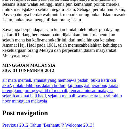
sesama Islam walau setinggi mana pun kemahuan politik mereka
untuk menegakkan sebuah negara Islam. Sebagai pertubuhan Islam,
Pas sepatutnya berdakwah untuk menarik orang bukan Islam masuk
Islam, bukannya mengkafirkan orang Islam.
Saya juga berpendapat, satu kajian ilmiah oleh pihak-pihak yang
pakar di bidang berkenaan patut dijalankan untuk menentukan
sejauh mana isu kafir-mengkafir ini, dari mula hingga ke tahap
Amanat Haji Hadi pada 1981, telah memecahbelahkan kehidupan
kekeluargaan orang Melayu dan perpecahan dalam masyarakat
Melayu amnya.
MINGGUAN MALAYSIA
30 & 31 DISEMBER 2012
air mata memali
,
amanat yang membawa padah
,
buku kafirkah
aku?
,
dolak dalih pas dalam hudud
,
kg. banggol peradong kuala
terengganu
,
orang syahid di memali
,
rencana utusan malaysia
,
sejarah amanat haji hadi
,
sejarah memali
,
wawancara tan sri rahim
noor mingguan malaysia
Post navigation
Previous
2012 Tahun ‘Berhantu’? Welcome 2013!