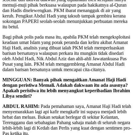
memuji-muji pihak berkuasa walaupun pada hakikatnya al-Quran
dan Hadis diselewengkan. PKM ibarat menangguk di air yang
keruh. Pengikut Abdul Hadi yang taksub tampak gembira kerana
sokongan PAPERI seolah-seolah menunjukkan perbuatan mereka
itu betul.
Bagi pihak polis pada masa itu, apabila PKM telah mengeksploitasi
keadaan umat Islam yang porak peranda dan keliru akibat Amanat
Haji Hadi, analisis yang dibuat ialah PKM telah memperluaskan
barisan bersatunya walaupun perkara itu mungkin tidak disedari
oleh Abdul Hadi, Nik Abdul Aziz dan ahli-ahli Jawatankuasa Pas
Pusat yang lain. PKM telah menggembleng Amanat Abdul Hadi
dalam barisan bersatunya untuk mencapai cita-citanya.
MINGGUAN: Banyak pihak mengaitkan Amanat Haji Hadi
dengan peristiwa Memali. Adakah dakwaan itu ada asasnya?
Apakah peristiwa itu lebih menyangkut keperibadian Ibrahim
Libya sendiri?
ABDUL RAHIM:
Pada pemahaman saya, Amanat Haji Hadi telah
menyemarakkan lagi api kafir mengkafir ini supaya menjadi lebih
hebat dan meluas. Bukan setakat berlegar di sekitar Kelantan,
Terengganu dan sebahagian Pahang sahaja malah di seluruh negara
lebih-lebih lagi di Kedah dan Perlis yang kuat dengan sentimen pro-
Pas ketika itu.