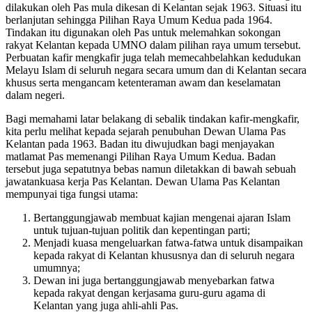
dilakukan oleh Pas mula dikesan di Kelantan sejak 1963. Situasi itu
berlanjutan sehingga Pilihan Raya Umum Kedua pada 1964.
Tindakan itu digunakan oleh Pas untuk melemahkan sokongan
rakyat Kelantan kepada UMNO dalam pilihan raya umum tersebut.
Perbuatan kafir mengkafir juga telah memecahbelahkan kedudukan
Melayu Islam di seluruh negara secara umum dan di Kelantan secara
khusus serta mengancam ketenteraman awam dan keselamatan
dalam negeri.
Bagi memahami latar belakang di sebalik tindakan kafir-mengkafir,
kita perlu melihat kepada sejarah penubuhan Dewan Ulama Pas
Kelantan pada 1963. Badan itu diwujudkan bagi menjayakan
matlamat Pas memenangi Pilihan Raya Umum Kedua. Badan
tersebut juga sepatutnya bebas namun diletakkan di bawah sebuah
jawatankuasa kerja Pas Kelantan. Dewan Ulama Pas Kelantan
mempunyai tiga fungsi utama:
Bertanggungjawab membuat kajian mengenai ajaran Islam
untuk tujuan-tujuan politik dan kepentingan parti;
Menjadi kuasa mengeluarkan fatwa-fatwa untuk disampaikan
kepada rakyat di Kelantan khususnya dan di seluruh negara
umumnya;
Dewan ini juga bertanggungjawab menyebarkan fatwa
kepada rakyat dengan kerjasama guru-guru agama di
Kelantan yang juga ahli-ahli Pas.