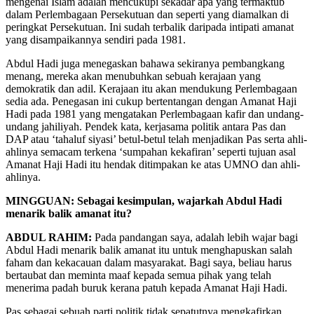
mengenai Islam adalah mencukupi sekadar apa yang termaktub
dalam Perlembagaan Persekutuan dan seperti yang diamalkan di
peringkat Persekutuan. Ini sudah terbalik daripada intipati amanat
yang disampaikannya sendiri pada 1981.
Abdul Hadi juga menegaskan bahawa sekiranya pembangkang
menang, mereka akan menubuhkan sebuah kerajaan yang
demokratik dan adil. Kerajaan itu akan mendukung Perlembagaan
sedia ada. Penegasan ini cukup bertentangan dengan Amanat Haji
Hadi pada 1981 yang mengatakan Perlembagaan kafir dan undang-
undang jahiliyah. Pendek kata, kerjasama politik antara Pas dan
DAP atau ‘tahaluf siyasi’ betul-betul telah menjadikan Pas serta ahli-
ahlinya semacam terkena ‘sumpahan kekafiran’ seperti tujuan asal
Amanat Haji Hadi itu hendak ditimpakan ke atas UMNO dan ahli-
ahlinya.
MINGGUAN: Sebagai kesimpulan, wajarkah Abdul Hadi
menarik balik amanat itu?
ABDUL RAHIM:
Pada pandangan saya, adalah lebih wajar bagi
Abdul Hadi menarik balik amanat itu untuk menghapuskan salah
faham dan kekacauan dalam masyarakat. Bagi saya, beliau harus
bertaubat dan meminta maaf kepada semua pihak yang telah
menerima padah buruk kerana patuh kepada Amanat Haji Hadi.
Pas sebagai sebuah parti politik tidak sepatutnya mengkafirkan