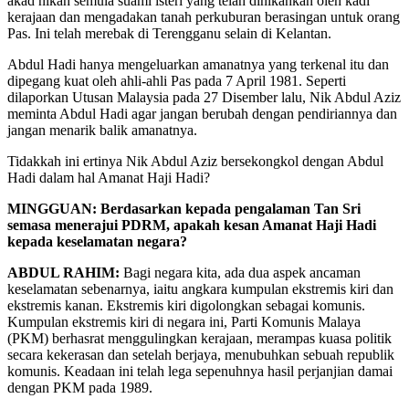
akad nikah semula suami isteri yang telah dinikahkan oleh kadi
kerajaan dan mengadakan tanah perkuburan berasingan untuk orang
Pas. Ini telah merebak di Terengganu selain di Kelantan.
Abdul Hadi hanya mengeluarkan amanatnya yang terkenal itu dan
dipegang kuat oleh ahli-ahli Pas pada 7 April 1981. Seperti
dilaporkan Utusan Malaysia pada 27 Disember lalu, Nik Abdul Aziz
meminta Abdul Hadi agar jangan berubah dengan pendiriannya dan
jangan menarik balik amanatnya.
Tidakkah ini ertinya Nik Abdul Aziz bersekongkol dengan Abdul
Hadi dalam hal Amanat Haji Hadi?
MINGGUAN: Berdasarkan kepada pengalaman Tan Sri
semasa menerajui PDRM, apakah kesan Amanat Haji Hadi
kepada keselamatan negara?
ABDUL RAHIM:
Bagi negara kita, ada dua aspek ancaman
keselamatan sebenarnya, iaitu angkara kumpulan ekstremis kiri dan
ekstremis kanan. Ekstremis kiri digolongkan sebagai komunis.
Kumpulan ekstremis kiri di negara ini, Parti Komunis Malaya
(PKM) berhasrat menggulingkan kerajaan, merampas kuasa politik
secara kekerasan dan setelah berjaya, menubuhkan sebuah republik
komunis. Keadaan ini telah lega sepenuhnya hasil perjanjian damai
dengan PKM pada 1989.