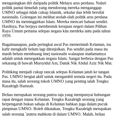
mengasingkan diri daripada politik Melayu arus perdana. Naluri
politik pantai timurlah yang mendorong mereka menganggap
UMNO sebagai tidak cukup Islamik, sekular dan lebih bersifat
nasionalis. Golongan ini melihat seolah-olah politik arus perdana
UMNO itu meminggirkan Islam. Mereka mencari haluan sendiri.
Hasilnya, Pas berjaya membentuk kerajaan negeri dalam Pilihan
Raya Umum pertama selepas negara kita merdeka iaitu pada tahun
1959.
Bagaimanapun, pada peringkat awal Pas memerintah Kelantan, isu
kafir mengkafir belum lagi ditonjolkan. Pas sendiri pada masa itu
masih belum membuang imej nasionalis walaupun matlamatnya
adalah untuk menegakkan negara Islam. Sangat berbeza dengan Pas
sekarang di bawah Mursyidul Am, Datuk Nik Abdul Aziz Nik Mat.
Politiking menjadi cukup rancak selepas Kelantan jatuh ke tangan
Pas. UMNO bergiat aktif untuk mengambil semula negeri itu. Pada
masa itu, salah seorang tokoh UMNO yang penting ialah Tengku
Razaleigh Hamzah.
Beliau merupakan seorang putera raja yang mempunyai hubungan
rapat dengan istana Kelantan. Tengku Razaleigh seorang yang
berpengaruh bukan sahaja di Kelantan bahkan juga dalam pucuk
pimpinan UMNO. Boleh dikatakan, Tengku Razaleigh merupakan
salah seorang `putera mahkota di dalam UMNO. Malah, beliau