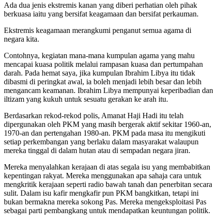
Ada dua jenis ekstremis kanan yang diberi perhatian oleh pihak
berkuasa iaitu yang bersifat keagamaan dan bersifat perkauman.
Ekstremis keagamaan merangkumi penganut semua agama di
negara kita.
Contohnya, kegiatan mana-mana kumpulan agama yang mahu
mencapai kuasa politik melalui rampasan kuasa dan pertumpahan
darah. Pada hemat saya, jika kumpulan Ibrahim Libya itu tidak
dibasmi di peringkat awal, ia boleh menjadi lebih besar dan lebih
mengancam keamanan. Ibrahim Libya mempunyai keperibadian dan
iltizam yang kukuh untuk sesuatu gerakan ke arah itu.
Berdasarkan rekod-rekod polis, Amanat Haji Hadi itu telah
dipergunakan oleh PKM yang masih bergerak aktif sekitar 1960-an,
1970-an dan pertengahan 1980-an. PKM pada masa itu mengikuti
setiap perkembangan yang berlaku dalam masyarakat walaupun
mereka tinggal di dalam hutan atau di sempadan negara jiran.
Mereka menyalahkan kerajaan di atas segala isu yang membabitkan
kepentingan rakyat. Mereka menggunakan apa sahaja cara untuk
mengkritik kerajaan seperti radio bawah tanah dan penerbitan secara
sulit. Dalam isu kafir mengkafir pun PKM bangkitkan, tetapi ini
bukan bermakna mereka sokong Pas. Mereka mengeksploitasi Pas
sebagai parti pembangkang untuk mendapatkan keuntungan politik.