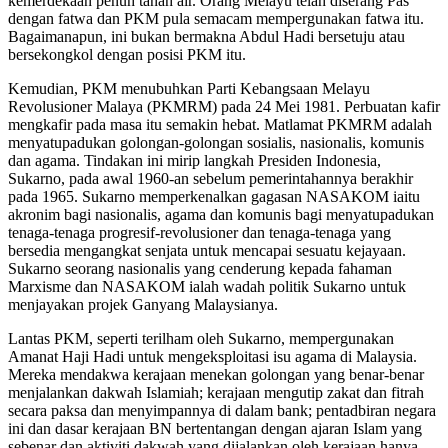
kemerdekaan penuh tanah air. Orang Melayu telah diserang Pas
dengan fatwa dan PKM pula semacam mempergunakan fatwa itu.
Bagaimanapun, ini bukan bermakna Abdul Hadi bersetuju atau
bersekongkol dengan posisi PKM itu.
Kemudian, PKM menubuhkan Parti Kebangsaan Melayu
Revolusioner Malaya (PKMRM) pada 24 Mei 1981. Perbuatan kafir
mengkafir pada masa itu semakin hebat. Matlamat PKMRM adalah
menyatupadukan golongan-golongan sosialis, nasionalis, komunis
dan agama. Tindakan ini mirip langkah Presiden Indonesia,
Sukarno, pada awal 1960-an sebelum pemerintahannya berakhir
pada 1965. Sukarno memperkenalkan gagasan NASAKOM iaitu
akronim bagi nasionalis, agama dan komunis bagi menyatupadukan
tenaga-tenaga progresif-revolusioner dan tenaga-tenaga yang
bersedia mengangkat senjata untuk mencapai sesuatu kejayaan.
Sukarno seorang nasionalis yang cenderung kepada fahaman
Marxisme dan NASAKOM ialah wadah politik Sukarno untuk
menjayakan projek Ganyang Malaysianya.
Lantas PKM, seperti terilham oleh Sukarno, mempergunakan
Amanat Haji Hadi untuk mengeksploitasi isu agama di Malaysia.
Mereka mendakwa kerajaan menekan golongan yang benar-benar
menjalankan dakwah Islamiah; kerajaan mengutip zakat dan fitrah
secara paksa dan menyimpannya di dalam bank; pentadbiran negara
ini dan dasar kerajaan BN bertentangan dengan ajaran Islam yang
sebenar dan aktiviti dakwah yang dijalankan oleh kerajaan hanya