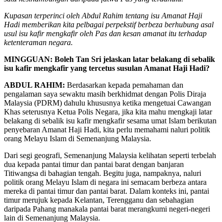
Kupasan terperinci oleh Abdul Rahim tentang isu Amanat Haji
Hadi memberikan kita pelbagai perpekstif berbeza berhubung asal
usul isu kafir mengkafir oleh Pas dan kesan amanat itu terhadap
ketenteraman negara.
MINGGUAN: Boleh Tan Sri jelaskan latar belakang di sebalik
isu kafir mengkafir yang tercetus susulan Amanat Haji Hadi?
ABDUL RAHIM:
Berdasarkan kepada pemahaman dan
pengalaman saya sewaktu masih berkhidmat dengan Polis Diraja
Malaysia (PDRM) dahulu khususnya ketika mengetuai Cawangan
Khas seterusnya Ketua Polis Negara, jika kita mahu mengkaji latar
belakang di sebalik isu kafir mengkafir sesama umat Islam berikutan
penyebaran Amanat Haji Hadi, kita perlu memahami naluri politik
orang Melayu Islam di Semenanjung Malaysia.
Dari segi geografi, Semenanjung Malaysia kelihatan seperti terbelah
dua kepada pantai timur dan pantai barat dengan banjaran
Titiwangsa di bahagian tengah. Begitu juga, nampaknya, naluri
politik orang Melayu Islam di negara ini semacam berbeza antara
mereka di pantai timur dan pantai barat. Dalam konteks ini, pantai
timur merujuk kepada Kelantan, Terengganu dan sebahagian
daripada Pahang manakala pantai barat merangkumi negeri-negeri
lain di Semenanjung Malaysia.