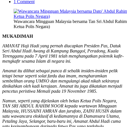
1 Comment
Wawancara Mingguan Malaysia bersama Tan Sri Abdul Rahim
Ketua Polis Negara)
MUKADIMAH
AMANAT Haji Hadi yang pernah diucapkan Presiden Pas, Datuk
Seri Abdul Hadi Awang di Kampung Banggol, Peradong, Kuala
Terengganu pada 7 April 1981 telah menghangatkan polemik kafir-
mengkafir sesama Islam di negara ini.
Amanat itu dilihat sebagai punca di sebalik insiden-insiden pelik
tetapi benar seperti solat fardu dua imam, mengharamkan
sembelihan orang UMNO dan mengulangi akad nikah sekiranya
dinikahkan oleh kadi kerajaan. Amanat itu juga dikatakan menjadi
pencetus peristiwa Memali pada 19 November 1985.
Namun, seperti yang dijelaskan oleh bekas Ketua Polis Negara,
TAN SRI ABDUL RAHIM NOOR kepada wartawan Mingguan
Malaysia, HUSSAINI AMRAN dan jurufoto, ZAINI HUSIN dalam
satu wawancara eksklusif di kediamannya di Damansara Utama,
Petaling Jaya, Selangor, baru-baru ini, Amanat Abdul Hadi cuma
satu kesinambungan daripada fatwa Pas yang terdahulu.