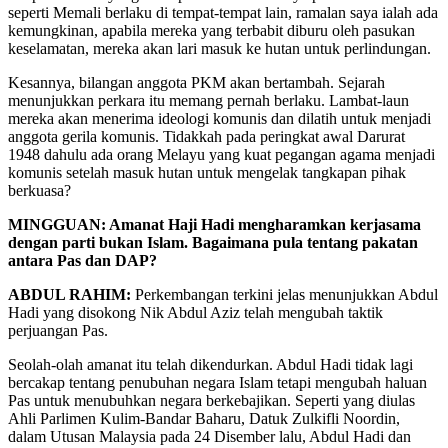
seperti Memali berlaku di tempat-tempat lain, ramalan saya ialah ada
kemungkinan, apabila mereka yang terbabit diburu oleh pasukan
keselamatan, mereka akan lari masuk ke hutan untuk perlindungan.
Kesannya, bilangan anggota PKM akan bertambah. Sejarah
menunjukkan perkara itu memang pernah berlaku. Lambat-laun
mereka akan menerima ideologi komunis dan dilatih untuk menjadi
anggota gerila komunis. Tidakkah pada peringkat awal Darurat
1948 dahulu ada orang Melayu yang kuat pegangan agama menjadi
komunis setelah masuk hutan untuk mengelak tangkapan pihak
berkuasa?
MINGGUAN: Amanat Haji Hadi mengharamkan kerjasama
dengan parti bukan Islam. Bagaimana pula tentang pakatan
antara Pas dan DAP?
ABDUL RAHIM:
Perkembangan terkini jelas menunjukkan Abdul
Hadi yang disokong Nik Abdul Aziz telah mengubah taktik
perjuangan Pas.
Seolah-olah amanat itu telah dikendurkan. Abdul Hadi tidak lagi
bercakap tentang penubuhan negara Islam tetapi mengubah haluan
Pas untuk menubuhkan negara berkebajikan. Seperti yang diulas
Ahli Parlimen Kulim-Bandar Baharu, Datuk Zulkifli Noordin,
dalam Utusan Malaysia pada 24 Disember lalu, Abdul Hadi dan