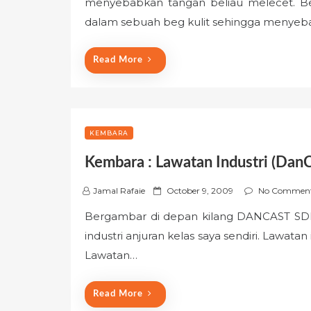
menyebabkan tangan beliau melecet. Bel
t
e
dalam sebuah beg kulit sehingga menyeb
d
o
Read More
n
KEMBARA
Kembara : Lawatan Industri (Dan
P
Jamal Rafaie
October 9, 2009
No Commen
o
Bergambar di depan kilang DANCAST SDN 
s
industri anjuran kelas saya sendiri. Lawatan
t
e
Lawatan…
d
o
Read More
n