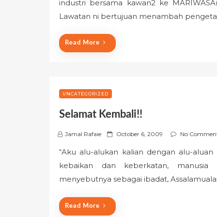
industri bersama kawan2 ke MARIWASA(
t
e
Lawatan ni bertujuan menambah penget
d
o
Read More
n
UNCATEGORIZED
Selamat Kembali!!
P
Jamal Rafaie
October 6, 2009
No Commen
o
“Aku alu-alukan kalian dengan alu-aluan I
s
kebaikan dan keberkatan, manusia 
t
e
menyebutnya sebagai ibadat, Assalamual
d
o
Read More
n