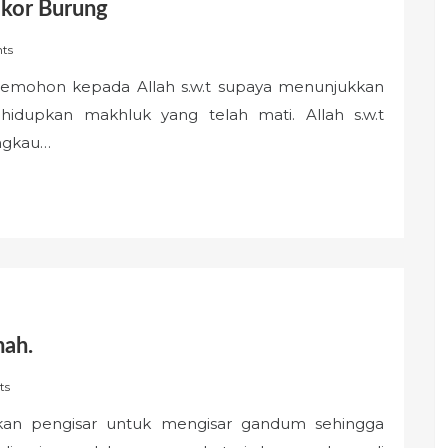
Ekor Burung
ts
 memohon kepada Allah s.w.t supaya menunjukkan
idupkan makhluk yang telah mati. Allah s.w.t
engkau…
mah.
ts
akan pengisar untuk mengisar gandum sehingga