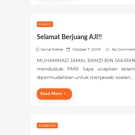
FAMILY
Selamat Berjuang AJI!!
P
Jamal Rafaie
October 7, 2009
No Commen
o
MUHAMMAD JAMAL RAMZI BIN JAKIRAN Bermu
s
menduduki PMR. Saya ucapkan selam
t
e
dipermudahkan untuk menjawab soalan.…
d
o
Read More
n
KEMBARA