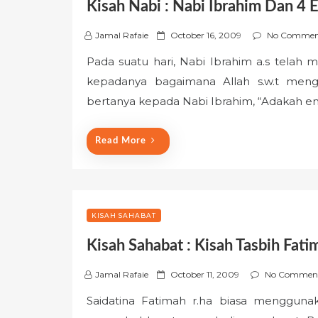
Kisah Nabi : Nabi Ibrahim Dan 4 
P
Jamal Rafaie
October 16, 2009
No Commen
o
Pada suatu hari, Nabi Ibrahim a.s telah
s
kepadanya bagaimana Allah s.w.t mengh
t
e
bertanya kepada Nabi Ibrahim, “Adakah 
d
o
Read More
n
KISAH SAHABAT
Kisah Sahabat : Kisah Tasbih Fati
P
Jamal Rafaie
October 11, 2009
No Commen
o
Saidatina Fatimah r.ha biasa menggun
s