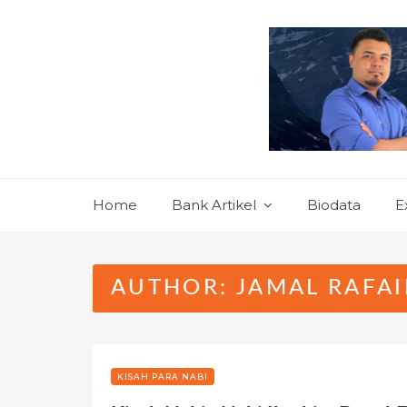
Skip
to
content
Home
Bank Artikel
Biodata
E
AUTHOR:
JAMAL RAFAI
KISAH PARA NABI