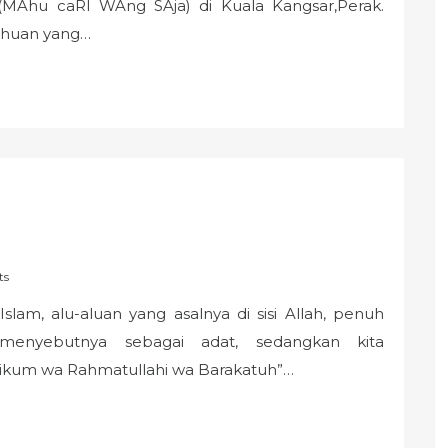
MAhu caRI WAng SAja) di Kuala Kangsar,Perak.
ahuan yang…
ts
slam, alu-aluan yang asalnya di sisi Allah, penuh
menyebutnya sebagai adat, sedangkan kita
aikum wa Rahmatullahi wa Barakatuh”…