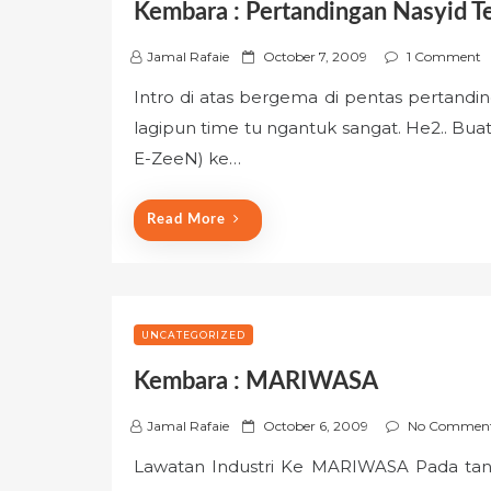
Kembara : Pertandingan Nasyid
P
Jamal Rafaie
October 7, 2009
1 Comment
o
Intro di atas bergema di pentas pertandin
s
lagipun time tu ngantuk sangat. He2.. Bua
t
e
E-ZeeN) ke…
d
o
Read More
n
UNCATEGORIZED
Kembara : MARIWASA
P
Jamal Rafaie
October 6, 2009
No Commen
o
Lawatan Industri Ke MARIWASA Pada tang
s