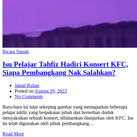
Bicara Siasah
Isu Pelajar Tahfiz Hadiri Konsert KFC,
Siapa Pembangkang Nak Salahkan?
Jamal Rafaie
Posted on
August 29, 2023
No Comments
Baru-baru ini tular sekeping gambar yang memaparkan beberapa
pelajar tahfiz yang berpakaian jubah dan berserban duduk
menyaksikan sebuah konsert, difahamkan dianjurkan oleh KFC. Isu
itu telah digunakan oleh pihak pembangkang…
Read More