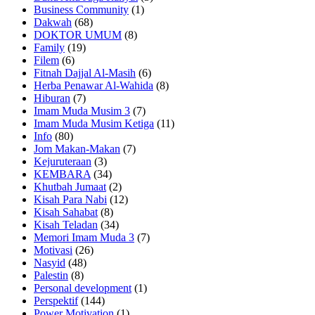
Business Community
(1)
Dakwah
(68)
DOKTOR UMUM
(8)
Family
(19)
Filem
(6)
Fitnah Dajjal Al-Masih
(6)
Herba Penawar Al-Wahida
(8)
Hiburan
(7)
Imam Muda Musim 3
(7)
Imam Muda Musim Ketiga
(11)
Info
(80)
Jom Makan-Makan
(7)
Kejuruteraan
(3)
KEMBARA
(34)
Khutbah Jumaat
(2)
Kisah Para Nabi
(12)
Kisah Sahabat
(8)
Kisah Teladan
(34)
Memori Imam Muda 3
(7)
Motivasi
(26)
Nasyid
(48)
Palestin
(8)
Personal development
(1)
Perspektif
(144)
Power Motivation
(1)