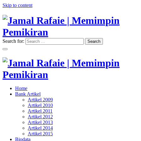
Skip to content
Search for:
Search
"Memimpin Pemikiran"
Jamal Rafaie | Memimpin
Pemikiran
"Memimpin Pemikiran"
Home
Jamal Rafaie | Memimpin
Bank Artikel
Artikel 2009
Pemikiran
Artikel 2010
Artikel 2011
Artikel 2012
Artikel 2013
Artikel 2014
Artikel 2015
Biodata