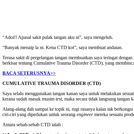
“Adoi!! Apasal sakit pulak tangan aku ni”, saya mengeluh.
“Banyak menaip la ni. Kena CTD kot”, saya membuat andaian.
Terasa sakit di pergelangan tangan membuatkan saya teringat dengan
berkisar tentang Cumulative Trauma Disorder (CTD), yang membincangk
BACA SETERUSNYA>>
CUMULATIVE TRAUMA DISORDER (CTD)
Saya selalu menggunakan tangan kanan saya untuk melakukan sesuatu
kerana sudah masuk musim
test
, maka secara tidak langsung tangan 
Alang-alang dah sampai ke topik ni, rugi rasanya kalau tak berkongs
ciri-ciri yang diperlukan untuk seorang
engineer
mereka sesuatu prod
Antara sebab-sebab CTD ialah :