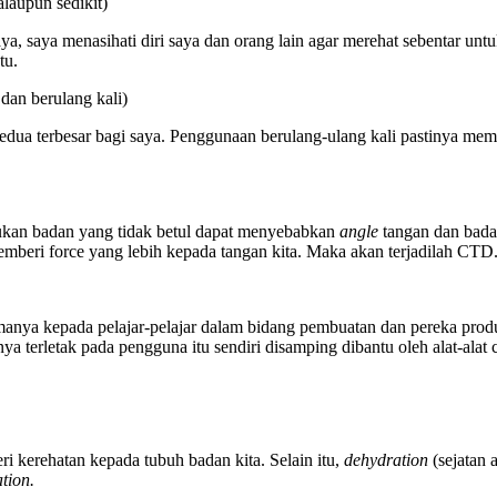
laupun sedikit)
, saya menasihati diri saya dan orang lain agar merehat sebentar unt
tu.
 dan berulang kali)
dua terbesar bagi saya. Penggunaan berulang-ulang kali pastinya mempu
ukan badan yang tidak betul dapat menyebabkan
angle
tangan dan badan
mberi force yang lebih kepada tangan kita. Maka akan terjadilah CTD
amanya kepada pelajar-pelajar dalam bidang pembuatan dan pereka prod
terletak pada pengguna itu sendiri disamping dibantu oleh alat-alat ci
i kerehatan kepada tubuh badan kita. Selain itu,
dehydration
(sejatan 
tion.