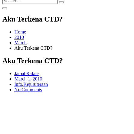
Search
for:
Aku Terkena CTD?
Home
2010
March
Aku Terkena CTD?
Aku Terkena CTD?
Jamal Rafaie
Posted
March 1, 2010
on
Info
,
Kejuruteraan
No Comments