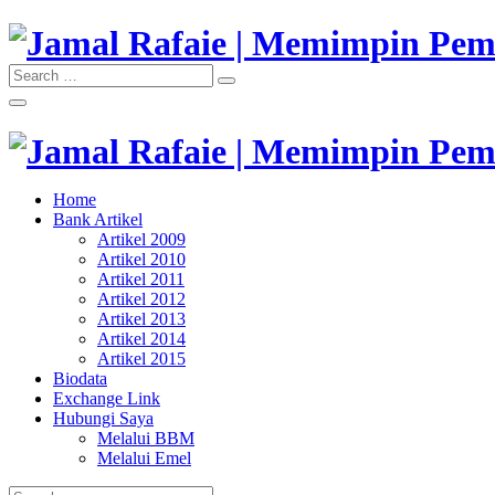
Skip
to
content
Search
Search
"Memimpin Pemikiran"
for:
Jamal Rafaie | Memimpin Pemi
"Memimpin Pemikiran"
Home
Jamal Rafaie | Memimpin Pemi
Bank Artikel
Artikel 2009
Artikel 2010
Artikel 2011
Artikel 2012
Artikel 2013
Artikel 2014
Artikel 2015
Biodata
Exchange Link
Hubungi Saya
Melalui BBM
Melalui Emel
Search