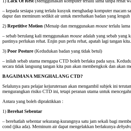
1)
Lack Of Rest
(Menggunakan komputer terlalu lama tanpa rehat wa
– kepada sesiapa yang terlalu kusyuk menghadap komputer macam saya
dapur dan meminum sedikit air untuk merehatkan badan yang lenguh 
2)
Repetitive Motion
(Menaip dan menggunakan
mouse
terlalu lama
– sebab berulang kali menggunakan
mouse
adalah yang sebab yang ke
pastinya perlukan rehat. Enjin pun perlu rehat, apatah lagi tangan kita.
3)
Poor Posture
(Kedudukan badan yang tidak betul)
– inilah sebab utama mengapa CTD boleh berlaku pada saya. Kedud
secara tidak langsung tangan kita pun akan membengkok dan akan me
BAGAIMANA MENGHALANG CTD?
Selalunya para pelajar kejuruteraan akan mengambil subjek ini terut
mengurangkan risiko CTD ini, tetapi peranan utama untuk mencegahnya 
Antara yang boleh dipraktikkan :
1)
Berehat Sebentar
– berehatlah sebentar sekurang-kurangnya satu jam sekali bagi member
cond (jika ada). Meminum air dapat mengelakkan berlakunya
dehydra