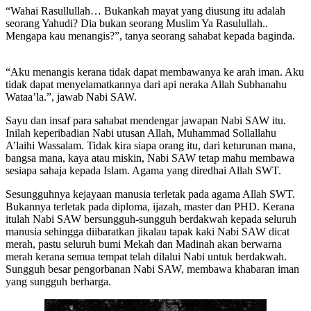
“Wahai Rasullullah… Bukankah mayat yang diusung itu adalah
seorang Yahudi? Dia bukan seorang Muslim Ya Rasulullah..
Mengapa kau menangis?”, tanya seorang sahabat kepada baginda.
“Aku menangis kerana tidak dapat membawanya ke arah iman. Aku
tidak dapat menyelamatkannya dari api neraka Allah Subhanahu
Wataa’la.”, jawab Nabi SAW.
Sayu dan insaf para sahabat mendengar jawapan Nabi SAW itu.
Inilah keperibadian Nabi utusan Allah, Muhammad Sollallahu
A’laihi Wassalam. Tidak kira siapa orang itu, dari keturunan mana,
bangsa mana, kaya atau miskin, Nabi SAW tetap mahu membawa
sesiapa sahaja kepada Islam. Agama yang diredhai Allah SWT.
Sesungguhnya kejayaan manusia terletak pada agama Allah SWT.
Bukannya terletak pada diploma, ijazah, master dan PHD. Kerana
itulah Nabi SAW bersungguh-sungguh berdakwah kepada seluruh
manusia sehingga diibaratkan jikalau tapak kaki Nabi SAW dicat
merah, pastu seluruh bumi Mekah dan Madinah akan berwarna
merah kerana semua tempat telah dilalui Nabi untuk berdakwah.
Sungguh besar pengorbanan Nabi SAW, membawa khabaran iman
yang sungguh berharga.