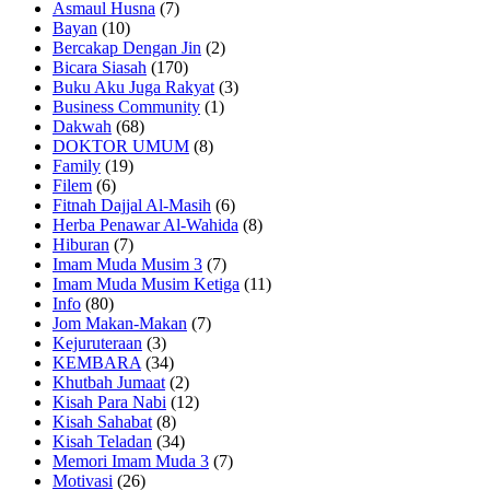
Asmaul Husna
(7)
Bayan
(10)
Bercakap Dengan Jin
(2)
Bicara Siasah
(170)
Buku Aku Juga Rakyat
(3)
Business Community
(1)
Dakwah
(68)
DOKTOR UMUM
(8)
Family
(19)
Filem
(6)
Fitnah Dajjal Al-Masih
(6)
Herba Penawar Al-Wahida
(8)
Hiburan
(7)
Imam Muda Musim 3
(7)
Imam Muda Musim Ketiga
(11)
Info
(80)
Jom Makan-Makan
(7)
Kejuruteraan
(3)
KEMBARA
(34)
Khutbah Jumaat
(2)
Kisah Para Nabi
(12)
Kisah Sahabat
(8)
Kisah Teladan
(34)
Memori Imam Muda 3
(7)
Motivasi
(26)