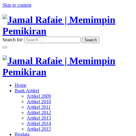
Skip to content
Search for:
Search
"Memimpin Pemikiran"
Jamal Rafaie | Memimpin
Pemikiran
"Memimpin Pemikiran"
Home
Jamal Rafaie | Memimpin
Bank Artikel
Artikel 2009
Pemikiran
Artikel 2010
Artikel 2011
Artikel 2012
Artikel 2013
Artikel 2014
Artikel 2015
Biodata