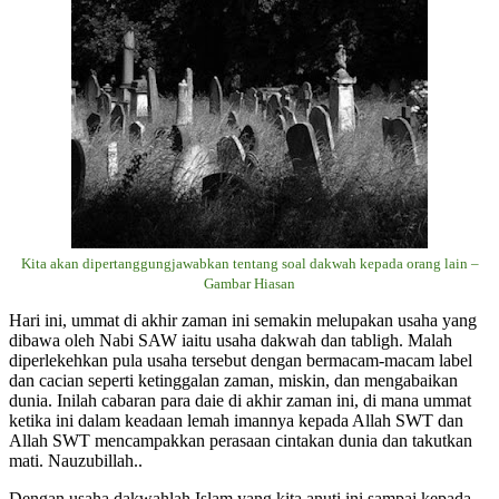
Kita akan dipertanggungjawabkan tentang soal dakwah kepada orang lain –
Gambar Hiasan
Hari ini, ummat di akhir zaman ini semakin melupakan usaha yang
dibawa oleh Nabi SAW iaitu usaha dakwah dan tabligh. Malah
diperlekehkan pula usaha tersebut dengan bermacam-macam label
dan cacian seperti ketinggalan zaman, miskin, dan mengabaikan
dunia. Inilah cabaran para daie di akhir zaman ini, di mana ummat
ketika ini dalam keadaan lemah imannya kepada Allah SWT dan
Allah SWT mencampakkan perasaan cintakan dunia dan takutkan
mati. Nauzubillah..
Dengan usaha dakwahlah Islam yang kita anuti ini sampai kepada