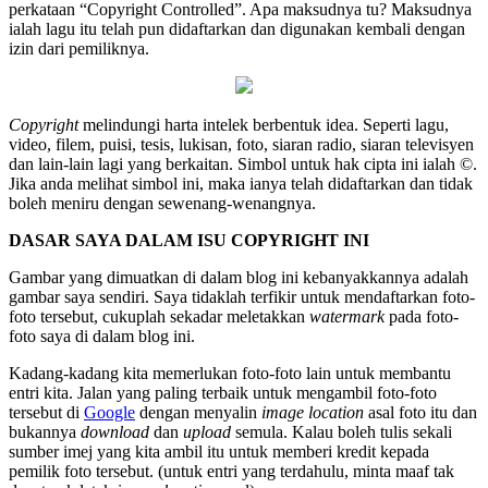
perkataan “Copyright Controlled”. Apa maksudnya tu? Maksudnya
ialah lagu itu telah pun didaftarkan dan digunakan kembali dengan
izin dari pemiliknya.
Copyright
melindungi harta intelek berbentuk idea. Seperti lagu,
video, filem, puisi, tesis, lukisan, foto, siaran radio, siaran televisyen
dan lain-lain lagi yang berkaitan. Simbol untuk hak cipta ini ialah
©.
Jika anda melihat simbol ini, maka ianya telah didaftarkan dan tidak
boleh meniru dengan sewenang-wenangnya.
DASAR SAYA DALAM ISU COPYRIGHT INI
Gambar yang dimuatkan di dalam blog ini kebanyakkannya adalah
gambar saya sendiri. Saya tidaklah terfikir untuk mendaftarkan foto-
foto tersebut, cukuplah sekadar meletakkan
watermark
pada foto-
foto saya di dalam blog ini.
Kadang-kadang kita memerlukan foto-foto lain untuk membantu
entri kita. Jalan yang paling terbaik untuk mengambil foto-foto
tersebut di
Google
dengan menyalin
image location
asal foto itu dan
bukannya
download
dan
upload
semula. Kalau boleh tulis sekali
sumber imej yang kita ambil itu untuk memberi kredit kepada
pemilik foto tersebut. (untuk entri yang terdahulu, minta maaf tak