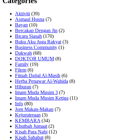
Categories
Aktiviti
(39)
Asmaul Husna
(7)
Bayan
(10)
Bercakap Dengan Jin
(2)
Bicara Siasah
(170)
Buku Aku Juga Rakyat
(3)
Business Community
(1)
Dakwah
(68)
DOKTOR UMUM
(8)
Family
(19)
Filem
(6)
Fitnah Dajjal Al-Masih
(6)
Herba Penawar Al-Wahida
(8)
Hiburan
(7)
Imam Muda Musim 3
(7)
Imam Muda Musim Ketiga
(11)
Info
(80)
Jom Makan-Makan
(7)
Kejuruteraan
(3)
KEMBARA
(34)
Khutbah Jumaat
(2)
Kisah Para Nabi
(12)
Kisah Sahabat
(8)