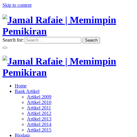
Skip to content
Search for:
Search
"Memimpin Pemikiran"
Jamal Rafaie | Memimpin
Pemikiran
"Memimpin Pemikiran"
Home
Jamal Rafaie | Memimpin
Bank Artikel
Artikel 2009
Pemikiran
Artikel 2010
Artikel 2011
Artikel 2012
Artikel 2013
Artikel 2014
Artikel 2015
Biodata