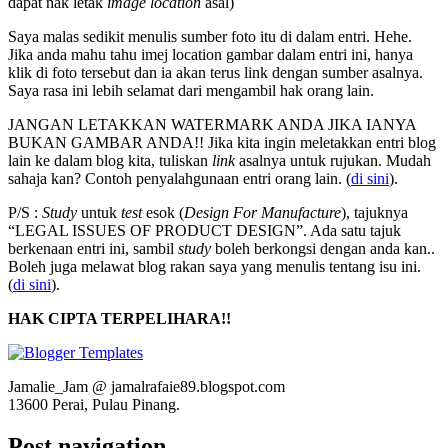
dapat nak letak
image location
asal)
Saya malas sedikit menulis sumber foto itu di dalam entri. Hehe.
Jika anda mahu tahu imej location gambar dalam entri ini, hanya
klik di foto tersebut dan ia akan terus link dengan sumber asalnya.
Saya rasa ini lebih selamat dari mengambil hak orang lain.
JANGAN LETAKKAN WATERMARK ANDA JIKA IANYA
BUKAN GAMBAR ANDA!! Jika kita ingin meletakkan entri blog
lain ke dalam blog kita, tuliskan
link
asalnya untuk rujukan. Mudah
sahaja kan? Contoh penyalahgunaan entri orang lain. (
di sini
).
P/S :
Study
untuk
test
esok (
Design For Manufacture
), tajuknya
“LEGAL ISSUES OF PRODUCT DESIGN”. Ada satu tajuk
berkenaan entri ini, sambil
study
boleh berkongsi dengan anda kan..
Boleh juga melawat blog rakan saya yang menulis tentang isu ini.
(
di sini
).
HAK CIPTA TERPELIHARA!!
Jamalie_Jam @ jamalrafaie89.blogspot.com
13600 Perai, Pulau Pinang.
Post navigation