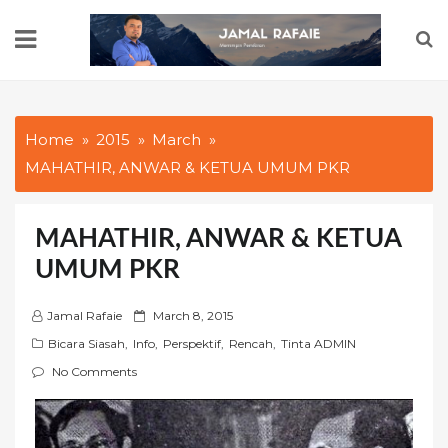
Skip
to
content
Home
2015
March
MAHATHIR, ANWAR & KETUA UMUM PKR
MAHATHIR, ANWAR & KETUA
UMUM PKR
P
Jamal Rafaie
March 8, 2015
o
Bicara Siasah
,
Info
,
Perspektif
,
Rencah
,
Tinta ADMIN
s
No Comments
t
e
d