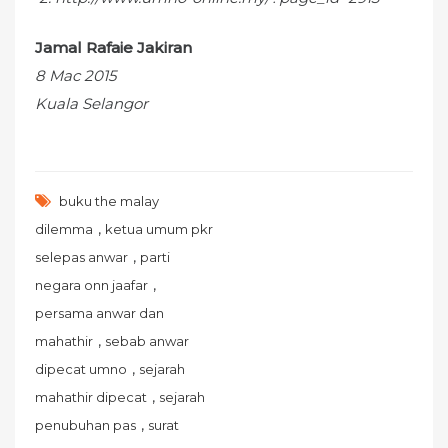
Jamal Rafaie Jakiran
8 Mac 2015
Kuala Selangor
buku the malay
,
dilemma
ketua umum pkr
,
selepas anwar
parti
,
negara onn jaafar
persama anwar dan
,
mahathir
sebab anwar
,
dipecat umno
sejarah
,
mahathir dipecat
sejarah
,
penubuhan pas
surat