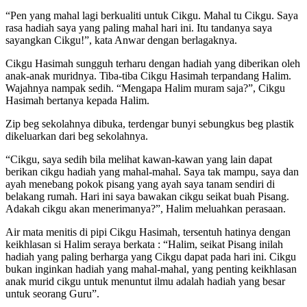
“Pen yang mahal lagi berkualiti untuk Cikgu. Mahal tu Cikgu. Saya
rasa hadiah saya yang paling mahal hari ini. Itu tandanya saya
sayangkan Cikgu!”, kata Anwar dengan berlagaknya.
Cikgu Hasimah sungguh terharu dengan hadiah yang diberikan oleh
anak-anak muridnya. Tiba-tiba Cikgu Hasimah terpandang Halim.
Wajahnya nampak sedih. “Mengapa Halim muram saja?”, Cikgu
Hasimah bertanya kepada Halim.
Zip beg sekolahnya dibuka, terdengar bunyi sebungkus beg plastik
dikeluarkan dari beg sekolahnya.
“Cikgu, saya sedih bila melihat kawan-kawan yang lain dapat
berikan cikgu hadiah yang mahal-mahal. Saya tak mampu, saya dan
ayah menebang pokok pisang yang ayah saya tanam sendiri di
belakang rumah. Hari ini saya bawakan cikgu seikat buah Pisang.
Adakah cikgu akan menerimanya?”, Halim meluahkan perasaan.
Air mata menitis di pipi Cikgu Hasimah, tersentuh hatinya dengan
keikhlasan si Halim seraya berkata : “Halim, seikat Pisang inilah
hadiah yang paling berharga yang Cikgu dapat pada hari ini. Cikgu
bukan inginkan hadiah yang mahal-mahal, yang penting keikhlasan
anak murid cikgu untuk menuntut ilmu adalah hadiah yang besar
untuk seorang Guru”.