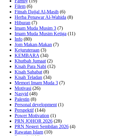
Family
(19)
Filem
(6)
Fitnah Dajjal Al-Masih
(6)
Herba Penawar Al-Wahida
(8)
Hiburan
(7)
Imam Muda Musim 3
(7)
Imam Muda Musim Ketiga
(11)
Info
(80)
Jom Makan-Makan
(7)
Kejuruteraan
(3)
KEMBARA
(34)
Khutbah Jumaat
(2)
Kisah Para Nabi
(12)
Kisah Sahabat
(8)
Kisah Teladan
(34)
Memori Imam Muda 3
(7)
Motivasi
(26)
Nasyid
(48)
Palestin
(8)
Personal development
(1)
Perspektif
(144)
Power Motivation
(1)
PRN JOHOR 2026
(28)
PRN Negeri Sembilan 2026
(4)
Rawatan Islam
(10)