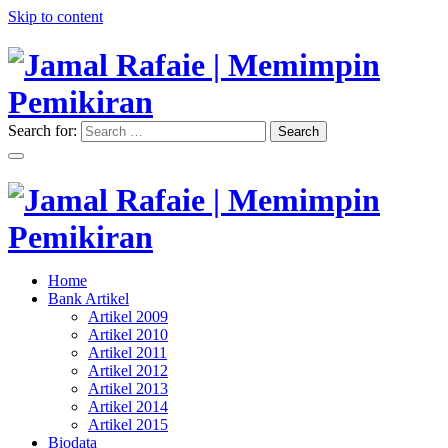
Skip to content
Search for:
Search
"Memimpin Pemikiran"
Jamal Rafaie | Memimpin
Pemikiran
"Memimpin Pemikiran"
Home
Jamal Rafaie | Memimpin
Bank Artikel
Artikel 2009
Pemikiran
Artikel 2010
Artikel 2011
Artikel 2012
Artikel 2013
Artikel 2014
Artikel 2015
Biodata