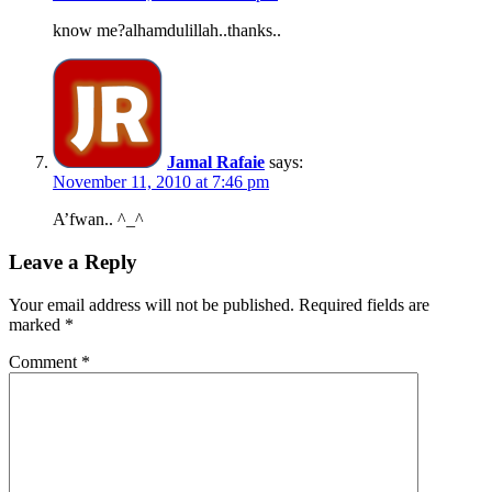
know me?alhamdulillah..thanks..
Jamal Rafaie
says:
November 11, 2010 at 7:46 pm
A’fwan.. ^_^
Leave a Reply
Your email address will not be published.
Required fields are
marked
*
Comment
*