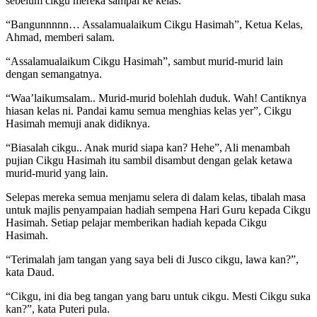
sebelum cikgu mereka sampai ke kelas.
“Bangunnnnn… Assalamualaikum Cikgu Hasimah”, Ketua Kelas,
Ahmad, memberi salam.
“Assalamualaikum Cikgu Hasimah”, sambut murid-murid lain
dengan semangatnya.
“Waa’laikumsalam.. Murid-murid bolehlah duduk. Wah! Cantiknya
hiasan kelas ni. Pandai kamu semua menghias kelas yer”, Cikgu
Hasimah memuji anak didiknya.
“Biasalah cikgu.. Anak murid siapa kan? Hehe”, Ali menambah
pujian Cikgu Hasimah itu sambil disambut dengan gelak ketawa
murid-murid yang lain.
Selepas mereka semua menjamu selera di dalam kelas, tibalah masa
untuk majlis penyampaian hadiah sempena Hari Guru kepada Cikgu
Hasimah. Setiap pelajar memberikan hadiah kepada Cikgu
Hasimah.
“Terimalah jam tangan yang saya beli di Jusco cikgu, lawa kan?”,
kata Daud.
“Cikgu, ini dia beg tangan yang baru untuk cikgu. Mesti Cikgu suka
kan?”, kata Puteri pula.