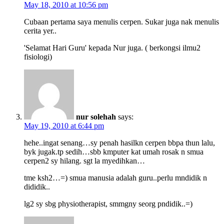
May 18, 2010 at 10:56 pm
Cubaan pertama saya menulis cerpen. Sukar juga nak menulis
cerita yer..
'Selamat Hari Guru' kepada Nur juga. ( berkongsi ilmu2
fisiologi)
nur solehah
says:
May 19, 2010 at 6:44 pm
hehe..ingat senang…sy penah hasilkn cerpen bbpa thun lalu,
byk jugak.tp sedih…sbb kmputer kat umah rosak n smua
cerpen2 sy hilang. sgt la myedihkan…
tme ksh2…=) smua manusia adalah guru..perlu mndidik n
dididik..
lg2 sy sbg physiotherapist, smmgny seorg pndidik..=)