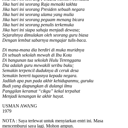
Jika hari ini seorang Raja menaiki takhta
Jika hari ini seorang Presiden sebuah negara
Jika hari ini seorang ulama yang mulia
Jika hari ini seorang peguam menang bicara
Jika hari ini seorang penulis terkemuka
Jika hari ini siapa sahaja menjadi dewasa;
Sejarahnya dimulakan oleh seorang guru biasa
Dengan lembut sabarnya mengajar tulis-baca.
Di mana-mana dia berdiri di muka muridnya
Di sebuah sekolah mewah di Ibu Kota
Di bangunan tua sekolah Hulu Terengganu
Dia adalah guru mewakili seribu buku;
Semakin terpencil duduknya di ceruk desa
Semakin bererti tugasnya kepada negara.
Jadilah apa pun pada akhir kehidupanmu, guruku
Budi yang diapungkan di dulangi ilmu
Panggilan keramat “cikgu” kekal terpahat
Menjadi kenangan ke akhir hayat.
USMAN AWANG
1979
NOTA : Saya terlewat untuk menyiarkan entri ini. Masa
mencemburui saya lagi. Mohon ampun.