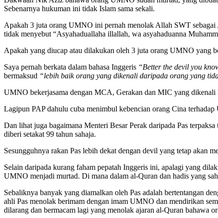
Sebenarnya hukuman ini tidak Islam sama sekali.
Apakah 3 juta orang UMNO ini pernah menolak Allah SWT sebaga
tidak menyebut “Asyahaduallaha illallah, wa asyahaduanna Muhamm
Apakah yang diucap atau dilakukan oleh 3 juta orang UMNO yang 
Saya pernah berkata dalam bahasa Inggeris
“Better the devil you kno
bermaksud
“lebih baik orang yang dikenali daripada orang yang tida
UMNO bekerjasama dengan MCA, Gerakan dan MIC yang dikenali lama
Lagipun PAP dahulu cuba menimbul kebencian orang Cina terhadap UM
Dan lihat juga bagaimana Menteri Besar Perak daripada Pas terpak
diberi setakat 99 tahun sahaja.
Sesungguhnya rakan Pas lebih dekat dengan devil yang tetap akan men
Selain daripada kurang faham pepatah Inggeris ini, apalagi yang di
UMNO menjadi murtad. Di mana dalam al-Quran dan hadis yang sah
Sebaliknya banyak yang diamalkan oleh Pas adalah bertentangan de
ahli Pas menolak berimam dengan imam UMNO dan mendirikan semb
dilarang dan bermacam lagi yang menolak ajaran al-Quran bahawa ora