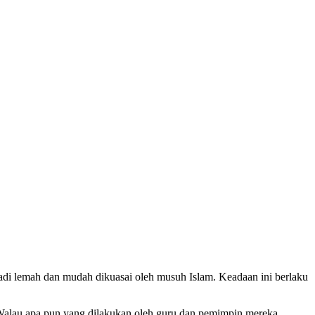
njadi lemah dan mudah dikuasai oleh musuh Islam. Keadaan ini berlaku
 Walau apa pun yang dilakukan oleh guru dan pemimpin mereka,