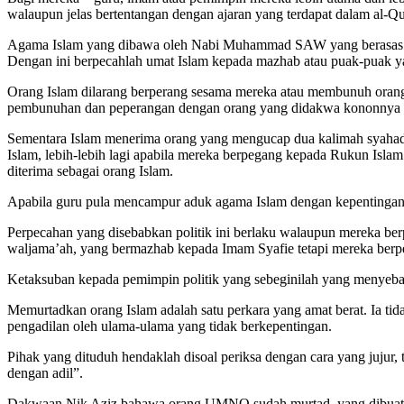
walaupun jelas bertentangan dengan ajaran yang terdapat dalam al-Qu
Agama Islam yang dibawa oleh Nabi Muhammad SAW yang berasas kepa
Dengan ini berpecahlah umat Islam kepada mazhab atau puak-puak y
Orang Islam dilarang berperang sesama mereka atau membunuh orang
pembunuhan dan peperangan dengan orang yang didakwa kononnya m
Sementara Islam menerima orang yang mengucap dua kalimah syahada
Islam, lebih-lebih lagi apabila mereka berpegang kepada Rukun Is
diterima sebagai orang Islam.
Apabila guru pula mencampur aduk agama Islam dengan kepentingan p
Perpecahan yang disebabkan politik ini berlaku walaupun mereka be
waljama’ah, yang bermazhab kepada Imam Syafie tetapi mereka berpec
Ketaksuban kepada pemimpin politik yang sebeginilah yang meny
Memurtadkan orang Islam adalah satu perkara yang amat berat. Ia ti
pengadilan oleh ulama-ulama yang tidak berkepentingan.
Pihak yang dituduh hendaklah disoal periksa dengan cara yang jujur,
dengan adil”.
Dakwaan Nik Aziz bahawa orang UMNO sudah murtad, yang dibuat den