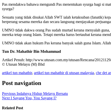
Pas mendakwa bahawa mengundi Pas menentukan syurga bagi si mati.
syurga?
Sesuatu yang tidak disukai Allah SWT ialah ketaksuban (fanatik) k
berperang sesama mereka dan secara langsung menjayakan perjuanga
UMNO tidak dakwa orang Pas sudah murtad kerana menyalah guna, me
mereka tetap orang Islam. Tetapi mereka harus bertaubat kerana m
UMNO tidak akan hukum Pas kerana banyak salah guna Islam. All
Tun Dr. Mahathir Bin Mohammad
Artikel Penuh: http://www.utusan.com.my/utusan/Rencana/201211
© Utusan Melayu (M) Bhd
artikel tun mahathir
,
artikel tun mahathir di utusan malaysia
,
che det ar
Post navigation
Previous
Indahnya Hidup Melayu Bersatu
Next
I Sayang You, You Sayang I?
Related Post