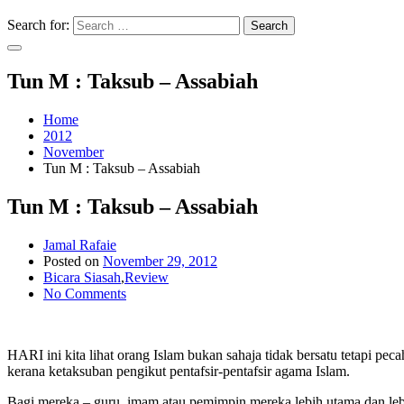
Search for:
Search
Tun M : Taksub – Assabiah
Home
2012
November
Tun M : Taksub – Assabiah
Tun M : Taksub – Assabiah
Jamal Rafaie
Posted on
November 29, 2012
Bicara Siasah
,
Review
No Comments
HARI ini kita lihat orang Islam bukan sahaja tidak bersatu tetapi p
kerana ketaksuban pengikut pentafsir-pentafsir agama Islam.
Bagi mereka – guru, imam atau pemimpin mereka lebih utama dan leb