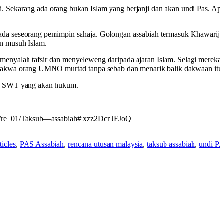
 Sekarang ada orang bukan Islam yang berjanji dan akan undi Pas. Ap
epada seseorang pemimpin sahaja. Golongan assabiah termasuk Khawari
n musuh Islam.
nyalah tafsir dan menyeleweng daripada ajaran Islam. Selagi merek
endakwa orang UMNO murtad tanpa sebab dan menarik balik dakwaan it
ah SWT yang akan hukum.
29/re_01/Taksub—assabiah#ixzz2DcnJFJoQ
ticles
,
PAS Assabiah
,
rencana utusan malaysia
,
taksub assabiah
,
undi 