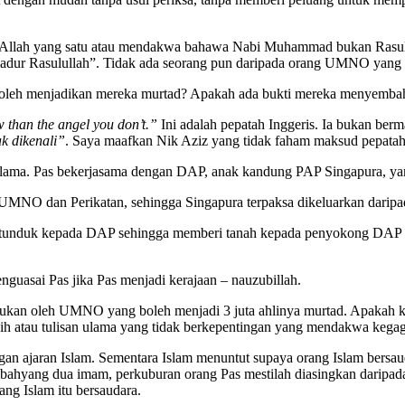
i Allah yang satu atau mendakwa bahawa Nabi Muhammad bukan Rasu
adur Rasulullah”. Tidak ada seorang pun daripada orang UMNO yang 
boleh menjadikan mereka murtad? Apakah ada bukti mereka menyembah
w than the angel you don’t.”
Ini adalah pepatah Inggeris. Ia bukan berma
k dikenali”
. Saya maafkan Nik Aziz yang tidak faham maksud pepatah 
. Pas bekerjasama dengan DAP, anak kandung PAP Singapura, yang t
NO dan Perikatan, sehingga Singapura terpaksa dikeluarkan daripada
sa tunduk kepada DAP sehingga memberi tanah kepada penyokong DAP b
guasai Pas jika Pas menjadi kerajaan – nauzubillah.
lakukan oleh UMNO yang boleh menjadi 3 juta ahlinya murtad. Apakah 
ih atau tulisan ulama yang tidak berkepentingan yang mendakwa ke
ngan ajaran Islam. Sementara Islam menuntut supaya orang Islam ber
ahyang dua imam, perkuburan orang Pas mestilah diasingkan dari
ng Islam itu bersaudara.