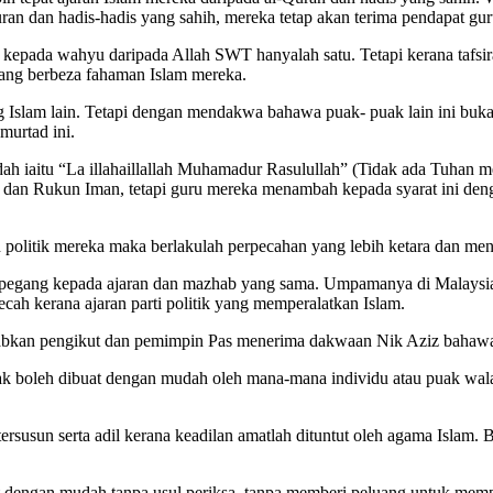
ran dan hadis-hadis yang sahih, mereka tetap akan terima pendapat gur
da wahyu daripada Allah SWT hanyalah satu. Tetapi kerana tafsiran-
ang berbeza fahaman Islam mereka.
 Islam lain. Tetapi dengan mendakwa bahawa puak- puak lain ini bu
urtad ini.
h iaitu “La illahaillallah Muhamadur Rasulullah” (Tidak ada Tuhan
lam dan Rukun Iman, tetapi guru mereka menambah kepada syarat ini d
olitik mereka maka berlakulah perpecahan yang lebih ketara dan mend
rpegang kepada ajaran dan mazhab yang sama. Umpamanya di Malaysia, 
ah kerana ajaran parti politik yang memperalatkan Islam.
ebabkan pengikut dan pemimpin Pas menerima dakwaan Nik Aziz bah
dak boleh dibuat dengan mudah oleh mana-mana individu atau puak wal
 tersusun serta adil kerana keadilan amatlah dituntut oleh agama Isla
gan mudah tanpa usul periksa, tanpa memberi peluang untuk mempert