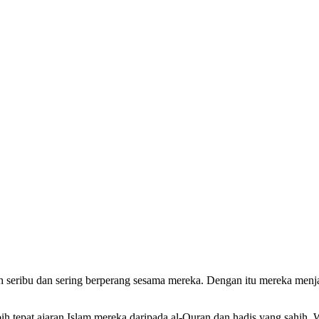
ecah seribu dan sering berperang sesama mereka. Dengan itu mereka me
ih tepat ajaran Islam mereka daripada al-Quran dan hadis yang sahih.