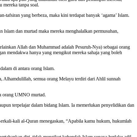
u mereka tanpa soal.
tafsiran yang berbeza, maka kini terdapat banyak ‘agama’ Islam.
kan Islam dan murtad maka mereka menghalalkan permusuhan,
 melainkan Allah dan Muhammad adalah Pesuruh-Nya) sebagai orang
engan mendakwa hanya yang mengikut mereka sahaja yang boleh
alam di antara orang Islam.
Alhamdulillah, semua orang Melayu terdiri dari Ahlil sunnah
awa orang UMNO murtad.
aupun terpelajar dalam bidang Islam. Ia memerlukan penyelidikan dan
m. Berkali-kali al-Quran menegaskan, “Apabila kamu hukum, hukumlah
ahankan diri, tidak mengikut kehendak Islam supaya berlaku adil.