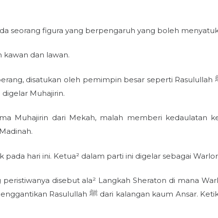
ada seorang figura yang berpengaruh yang boleh menyatuk
eh kawan dan lawan.
 oleh pemimpin besar seperti Rasulullah ‎ﷺ sehingga mereka digelar kaum
igelar Muhajirin.
ima Muhajirin dari Mekah, malah memberi kedaulatan 
 Madinah.
k pada hari ini. Ketua² dalam parti ini digelar sebagai Warlor
sar. Ketika itu, jenazah Nabi ‎ﷺ belum pun