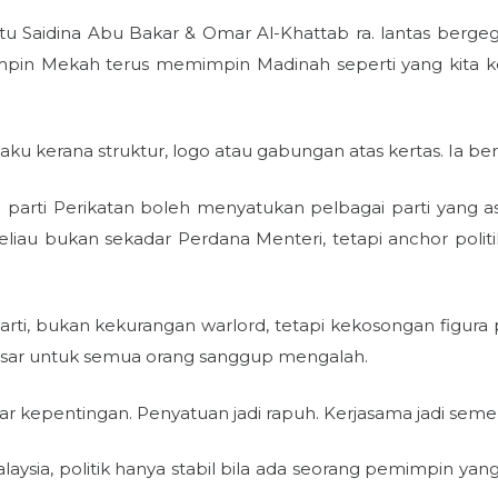
 iaitu Saidina Abu Bakar & Omar Al-Khattab ra. lantas berg
in Mekah terus memimpin Madinah seperti yang kita ket
u kerana struktur, logo atau gabungan atas kertas. Ia berl
arti Perikatan boleh menyatukan pelbagai parti yang as
eliau bukan sekadar Perdana Menteri, tetapi anchor politi
parti, bukan kekurangan warlord, tetapi kekosongan figur
esar untuk semua orang sanggup mengalah.
r kepentingan. Penyatuan jadi rapuh. Kerjasama jadi seme
alaysia, politik hanya stabil bila ada seorang pemimpin 