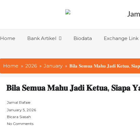
Skip
to
content
Home
Bank Artikel
Biodata
Exchange Link
Home
2026
January
𝐁𝐢𝐥𝐚 𝐒𝐞𝐦𝐮𝐚 𝐌𝐚𝐡𝐮 𝐉𝐚𝐝𝐢 𝐊𝐞𝐭𝐮𝐚, 𝐒𝐢𝐚
𝐁𝐢𝐥𝐚 𝐒𝐞𝐦𝐮𝐚 𝐌𝐚𝐡𝐮 𝐉𝐚𝐝𝐢 𝐊𝐞𝐭𝐮𝐚, 𝐒𝐢𝐚𝐩𝐚 
Jamal Rafaie
P
January 5, 2026
o
Bicara Siasah
s
No Comments
t
e