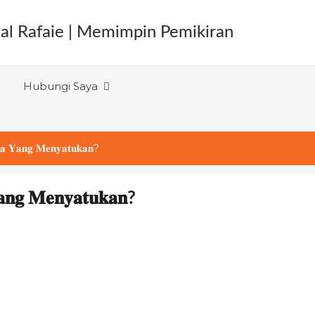
Hubungi Saya
𝐩𝐚 𝐘𝐚𝐧𝐠 𝐌𝐞𝐧𝐲𝐚𝐭𝐮𝐤𝐚𝐧?
𝐚𝐧𝐠 𝐌𝐞𝐧𝐲𝐚𝐭𝐮𝐤𝐚𝐧?