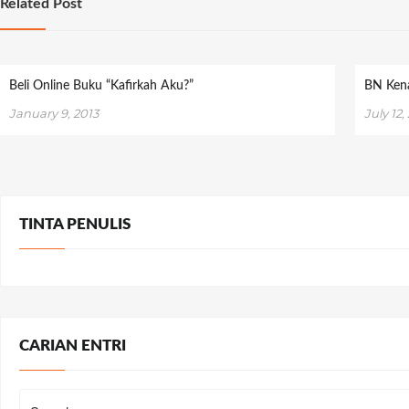
Related Post
Beli Online Buku “Kafirkah Aku?”
BN Kena
January 9, 2013
July 12,
TINTA PENULIS
CARIAN ENTRI
Search