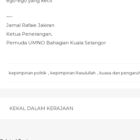
ego-ego yang kecil.
—-
Jamal Rafaie Jakiran
Ketua Penerangan,
Pemuda UMNO Bahagian Kuala Selangor
,
,
kepimpinan politik
kepimpinan Rasulullah
kuasa dan pengaru
Post
KEKAL DALAM KERAJAAN
navigation