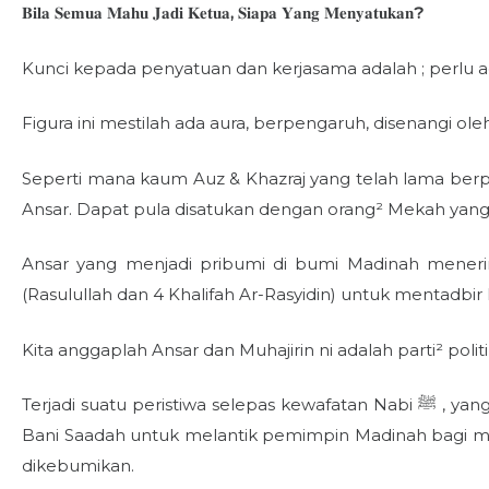
𝐁𝐢𝐥𝐚
𝐒𝐞𝐦𝐮𝐚
𝐌𝐚𝐡𝐮
𝐉𝐚𝐝𝐢
𝐊𝐞𝐭𝐮𝐚
,
𝐒𝐢𝐚𝐩𝐚
𝐘𝐚𝐧𝐠
𝐌𝐞𝐧𝐲𝐚𝐭𝐮𝐤𝐚𝐧
?
d
o
n
Kunci kepada penyatuan dan kerjasama adalah ; perlu 
Figura ini mestilah ada aura, berpengaruh, disenangi ol
Seperti mana kaum Auz & Khazraj yang telah lama berperang, disatukan
Ansar. Dapat pula disatukan dengan orang² Mekah yang d
Ansar yang menjadi pribumi di bumi Madinah mener
(Rasulullah dan 4 Khalifah Ar-Rasyidin) untuk mentadbir
Kita anggaplah Ansar dan Muhajirin ni adalah parti² politi
Terjadi suatu peristiwa selepas kewafatan Nabi ‎ﷺ , yang peristiwanya disebut ala² Langkah Sheraton di mana Warlord² Ansar berbincang di Saqifah
Bani Saadah untuk melantik pemimpin Madinah bagi menggantikan Rasulullah ‎ﷺ dari kalangan kaum An
dikebumikan.