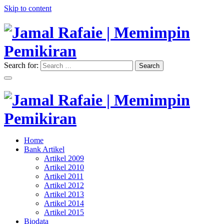
Skip to content
Search for:
Search
"Memimpin Pemikiran"
Jamal Rafaie | Memimpin
Pemikiran
"Memimpin Pemikiran"
Home
Jamal Rafaie | Memimpin
Bank Artikel
Artikel 2009
Pemikiran
Artikel 2010
Artikel 2011
Artikel 2012
Artikel 2013
Artikel 2014
Artikel 2015
Biodata