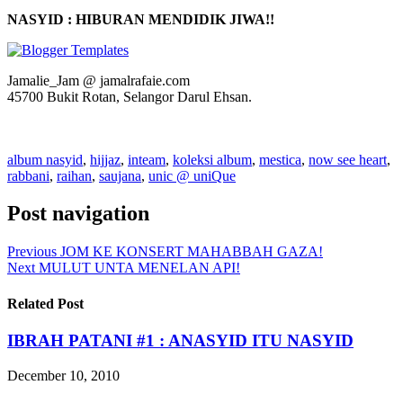
NASYID : HIBURAN MENDIDIK JIWA!!
Jamalie_Jam @ jamalrafaie.com
45700 Bukit Rotan, Selangor Darul Ehsan.
album nasyid
,
hijjaz
,
inteam
,
koleksi album
,
mestica
,
now see heart
,
rabbani
,
raihan
,
saujana
,
unic @ uniQue
Post navigation
Previous
JOM KE KONSERT MAHABBAH GAZA!
Next
MULUT UNTA MENELAN API!
Related Post
IBRAH PATANI #1 : ANASYID ITU NASYID
December 10, 2010