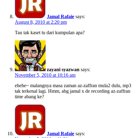
Jamal Rafaie
says:
August 8, 2010 at 2:20 pm
Tau tak kaset tu dari kumpulan apa?
zayani syazwan
says:
November 5, 2010 at 10:16 am
ehehe~ malangnya masa zaman az-zaffran mula2 dulu, mp3
tak terkenal lagi. Hmm, abg jamal x de recording az-zaffran
time abang ke?
Jamal Rafaie
says: