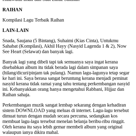
RAIHAN
Kompilasi Lagu Terbaik Raihan
LAIN-LAIN
Snada, Saujana (5 Bintang), Suhaimi (Kias Cinta), Untukmu
Sahabat (Kompilasi), Akhil Hayy (Nasyid Lagenda 1 & 2), Now
See Heart (Selawat) dan banyak lagi.
Banyak lagi yang dibeli tapi tak semuanya saya ingat kerana
disebabkan album itu tidak berada lagi dalam simpanan saya
(hilang/dicuri/pinjam tak pulang). Namun lagu-lagunya tetap segar
ke hari ini. Saya berasa sangat beruntung kerana menjadi peminat
nasyid kerana tidak ramai yang tahu tentang perkembangan nasyid
ini. Kebanyakkan orang hanya mengetahui Rabbani, Hijjaz dan
Raihan sahaja.
Perkembangan muzik sangat lembap sekarang dengan kehadiran
sistem DOWNLOAD yang meluas di internet. Lagu-lagu tersebut
dimuat turun dengan mudah secara percuma, sedangkan kos
membuat lagu-lagu tersebut menelan belanja beribu-ribu ringgit.
Oleh kerana itu saya lebih gemar membeli album yang original
walaupun ianya dikira mahal.