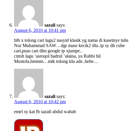
sazali
says:
August 6, 2010 at 10:41 pm
blh x tolong cari lagu2 nasyid klasik yg nama di kasetnye tulis
Nur Muhammad SAW…dgr mase kecik2 dlu..tp sy dh cube
cari,puas cari dlm google tp xjumpe..
cntoh lagu ‘asroqol badrul ‘alaina, ya Rabbi bil
Mustofa,hmmm…mtk tolong klu ade..hehe…
sazali
says:
August 6, 2010 at 10:42 pm
emel sy kat fb sazali abdul wahab