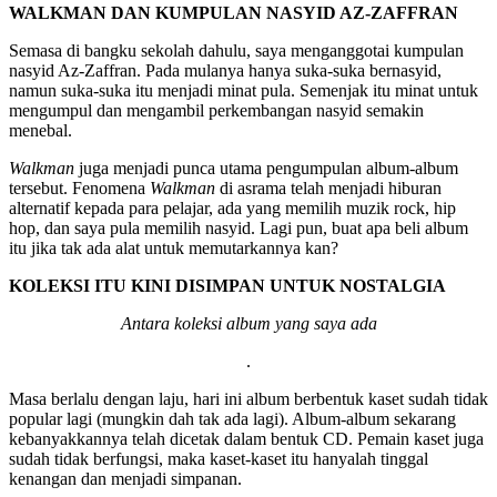
WALKMAN DAN KUMPULAN NASYID AZ-ZAFFRAN
Semasa di bangku sekolah dahulu, saya menganggotai kumpulan
nasyid Az-Zaffran. Pada mulanya hanya suka-suka bernasyid,
namun suka-suka itu menjadi minat pula. Semenjak itu minat untuk
mengumpul dan mengambil perkembangan nasyid semakin
menebal.
Walkman
juga menjadi punca utama pengumpulan album-album
tersebut. Fenomena
Walkman
di asrama telah menjadi hiburan
alternatif kepada para pelajar, ada yang memilih muzik rock, hip
hop, dan saya pula memilih nasyid. Lagi pun, buat apa beli album
itu jika tak ada alat untuk memutarkannya kan?
KOLEKSI ITU KINI DISIMPAN UNTUK NOSTALGIA
Antara koleksi album yang saya ada
.
Masa berlalu dengan laju, hari ini album berbentuk kaset sudah tidak
popular lagi (mungkin dah tak ada lagi). Album-album sekarang
kebanyakkannya telah dicetak dalam bentuk CD. Pemain kaset juga
sudah tidak berfungsi, maka kaset-kaset itu hanyalah tinggal
kenangan dan menjadi simpanan.