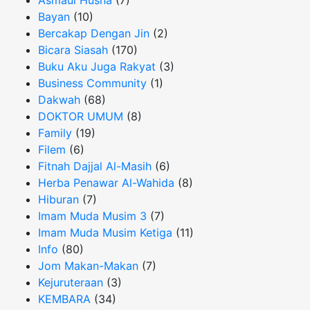
Bayan
(10)
Bercakap Dengan Jin
(2)
Bicara Siasah
(170)
Buku Aku Juga Rakyat
(3)
Business Community
(1)
Dakwah
(68)
DOKTOR UMUM
(8)
Family
(19)
Filem
(6)
Fitnah Dajjal Al-Masih
(6)
Herba Penawar Al-Wahida
(8)
Hiburan
(7)
Imam Muda Musim 3
(7)
Imam Muda Musim Ketiga
(11)
Info
(80)
Jom Makan-Makan
(7)
Kejuruteraan
(3)
KEMBARA
(34)