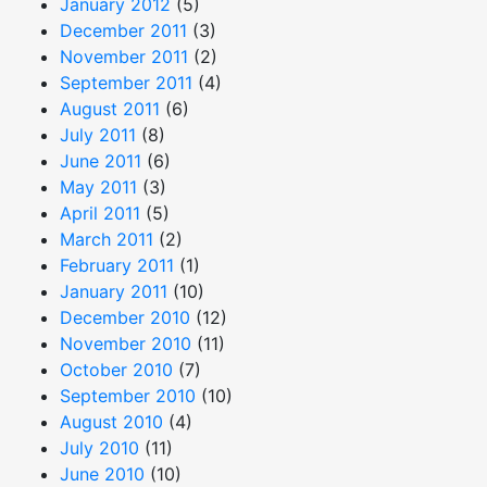
January 2012
(5)
December 2011
(3)
November 2011
(2)
September 2011
(4)
August 2011
(6)
July 2011
(8)
June 2011
(6)
May 2011
(3)
April 2011
(5)
March 2011
(2)
February 2011
(1)
January 2011
(10)
December 2010
(12)
November 2010
(11)
October 2010
(7)
September 2010
(10)
August 2010
(4)
July 2010
(11)
June 2010
(10)