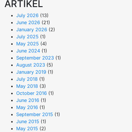
ARTIKEL
July 2026
(13)
June 2026
(21)
January 2026
(2)
July 2025
(1)
May 2025
(4)
June 2024
(1)
September 2023
(1)
August 2023
(5)
January 2019
(1)
July 2018
(1)
May 2018
(3)
October 2016
(1)
June 2016
(1)
May 2016
(1)
September 2015
(1)
June 2015
(1)
May 2015
(2)