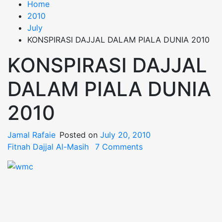
Home
2010
July
KONSPIRASI DAJJAL DALAM PIALA DUNIA 2010
KONSPIRASI DAJJAL
DALAM PIALA DUNIA
2010
Jamal Rafaie
Posted on
July 20, 2010
Fitnah Dajjal Al-Masih
7 Comments