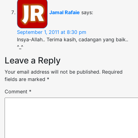
Jamal Rafaie
says:
September 1, 2011 at 8:30 pm
Insya-Allah.. Terima kasih, cadangan yang baik..
^_^
Leave a Reply
Your email address will not be published.
Required
fields are marked
*
Comment
*