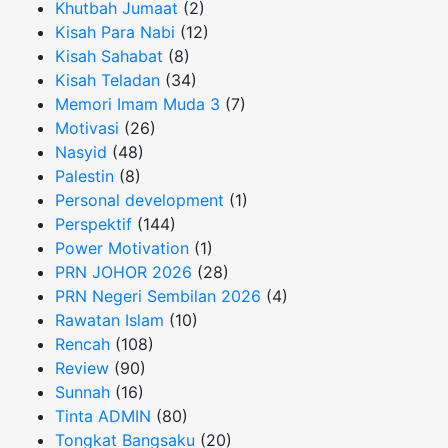
Khutbah Jumaat
(2)
Kisah Para Nabi
(12)
Kisah Sahabat
(8)
Kisah Teladan
(34)
Memori Imam Muda 3
(7)
Motivasi
(26)
Nasyid
(48)
Palestin
(8)
Personal development
(1)
Perspektif
(144)
Power Motivation
(1)
PRN JOHOR 2026
(28)
PRN Negeri Sembilan 2026
(4)
Rawatan Islam
(10)
Rencah
(108)
Review
(90)
Sunnah
(16)
Tinta ADMIN
(80)
Tongkat Bangsaku
(20)