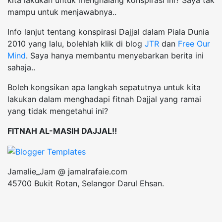
kita lakukan untuk menghalang konspirasi ini? Saya tak
mampu untuk menjawabnya..
Info lanjut tentang konspirasi Dajjal dalam Piala Dunia
2010 yang lalu, bolehlah klik di blog
JTR
dan
Free Our
Mind
. Saya hanya membantu menyebarkan berita ini
sahaja..
Boleh kongsikan apa langkah sepatutnya untuk kita
lakukan dalam menghadapi fitnah Dajjal yang ramai
yang tidak mengetahui ini?
FITNAH AL-MASIH DAJJAL!!
Jamalie_Jam @ jamalrafaie.com
45700 Bukit Rotan, Selangor Darul Ehsan.