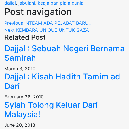
dajjal
,
jabulani
,
keajaiban piala dunia
Post navigation
Previous
INTEAM ADA PEJABAT BARU!!
Next
KEMBARA UNIQUE UNTUK GAZA
Related Post
Dajjal : Sebuah Negeri Bernama
Samirah
March 3, 2010
Dajjal : Kisah Hadith Tamim ad-
Dari
February 28, 2010
Syiah Tolong Keluar Dari
Malaysia!
June 20, 2013