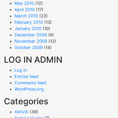
May 2010
(12)
April 2010
(17)
March 2010
(23)
February 2010
(13)
January 2010
(10)
December 2009
(6)
November 2009
(12)
October 2009
(14)
LOG IN ADMIN
Log in
Entries feed
Comments feed
WordPress.org
Categories
Aktiviti
(39)
Asmaul Husna
(7)