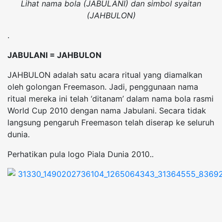
Lihat nama bola (JABULANI) dan simbol syaitan
(JAHBULON)
.
JABULANI = JAHBULON
JAHBULON adalah satu acara ritual yang diamalkan
oleh golongan Freemason. Jadi, penggunaan nama
ritual mereka ini telah ‘ditanam’ dalam nama bola rasmi
World Cup 2010 dengan nama Jabulani. Secara tidak
langsung pengaruh Freemason telah diserap ke seluruh
dunia.
Perhatikan pula logo Piala Dunia 2010..