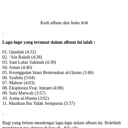
Kulit album dan buku lirik
.
Lagu-lagu yang termuat dalam album ini ialah :
01. Qasidah (4:32)
02. ‘Ala Baladi (4:28)
03. Saat Lafaz Sakinah (4:30)
04. Aman (4:46)
05. Keunggulan Iman Berteraskan al-Quran (3:46)
06. Syahdu (5:04)
07. Mabrur (4:03)
08. Eksplorasi Feat. Inteam (4:08)
09. Safa Marwah (3:57)
10. Asma al-Husna (3:02)
11. Maafkan Ibu Tidak Sempurna (5:57)
.
Bagi yang belum mendengar lagu-lagu dalam album ini. Bolehlah
mendengar pra-dengar di bawah.. Sila-sila..