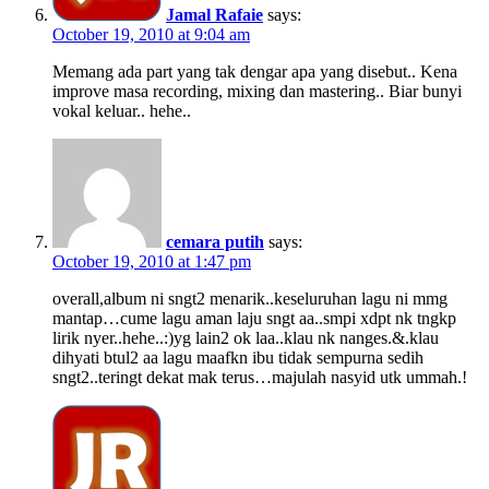
Jamal Rafaie
says:
October 19, 2010 at 9:04 am
Memang ada part yang tak dengar apa yang disebut.. Kena
improve masa recording, mixing dan mastering.. Biar bunyi
vokal keluar.. hehe..
cemara putih
says:
October 19, 2010 at 1:47 pm
overall,album ni sngt2 menarik..keseluruhan lagu ni mmg
mantap…cume lagu aman laju sngt aa..smpi xdpt nk tngkp
lirik nyer..hehe..:)yg lain2 ok laa..klau nk nanges.&.klau
dihyati btul2 aa lagu maafkn ibu tidak sempurna sedih
sngt2..teringt dekat mak terus…majulah nasyid utk ummah.!