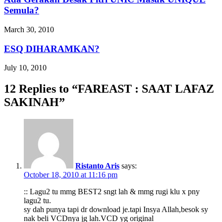
Semula?
March 30, 2010
ESQ DIHARAMKAN?
July 10, 2010
12 Replies to “FAREAST : SAAT LAFAZ
SAKINAH”
Ristanto Aris
says:
October 18, 2010 at 11:16 pm
:: Lagu2 tu mmg BEST2 sngt lah & mmg rugi klu x pny
lagu2 tu.
sy dah punya tapi dr download je.tapi Insya Allah,besok sy
nak beli VCDnya jg lah.VCD yg original