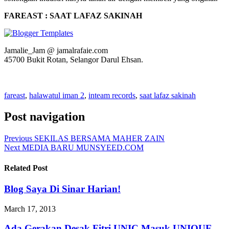
FAREAST : SAAT LAFAZ SAKINAH
Jamalie_Jam @ jamalrafaie.com
45700 Bukit Rotan, Selangor Darul Ehsan.
fareast
,
halawatul iman 2
,
inteam records
,
saat lafaz sakinah
Post navigation
Previous
SEKILAS BERSAMA MAHER ZAIN
Next
MEDIA BARU MUNSYEED.COM
Related Post
Blog Saya Di Sinar Harian!
March 17, 2013
Ada Gerakan Desak Fitri UNIC Masuk UNIQUE