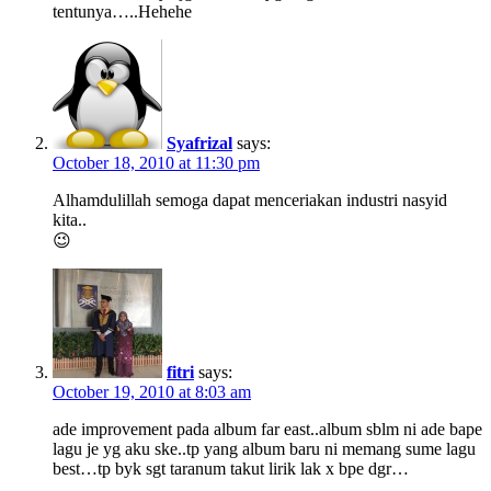
tentunya…..Hehehe
Syafrizal
says:
October 18, 2010 at 11:30 pm
Alhamdulillah semoga dapat menceriakan industri nasyid
kita..
😉
fitri
says:
October 19, 2010 at 8:03 am
ade improvement pada album far east..album sblm ni ade bape
lagu je yg aku ske..tp yang album baru ni memang sume lagu
best…tp byk sgt taranum takut lirik lak x bpe dgr…