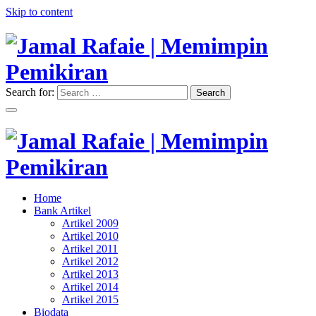
Skip to content
Search for:
Search
"Memimpin Pemikiran"
Jamal Rafaie | Memimpin
Pemikiran
"Memimpin Pemikiran"
Home
Jamal Rafaie | Memimpin
Bank Artikel
Artikel 2009
Pemikiran
Artikel 2010
Artikel 2011
Artikel 2012
Artikel 2013
Artikel 2014
Artikel 2015
Biodata