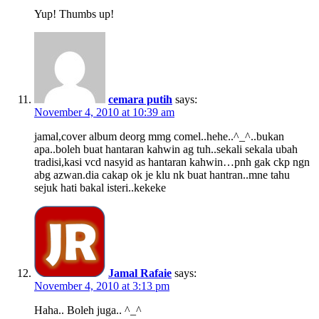
Yup! Thumbs up!
cemara putih
says:
November 4, 2010 at 10:39 am
jamal,cover album deorg mmg comel..hehe..^_^..bukan
apa..boleh buat hantaran kahwin ag tuh..sekali sekala ubah
tradisi,kasi vcd nasyid as hantaran kahwin…pnh gak ckp ngn
abg azwan.dia cakap ok je klu nk buat hantran..mne tahu
sejuk hati bakal isteri..kekeke
Jamal Rafaie
says:
November 4, 2010 at 3:13 pm
Haha.. Boleh juga.. ^_^