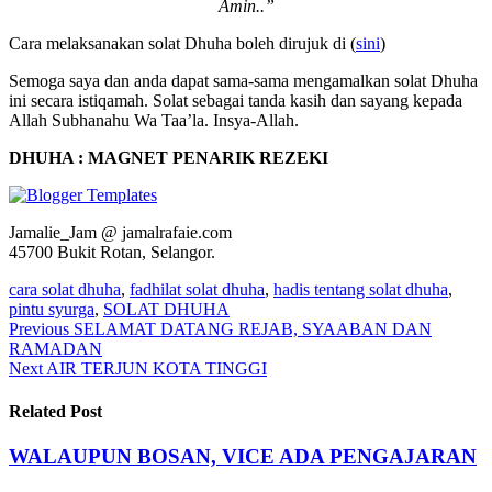
Amin..”
Cara melaksanakan solat Dhuha boleh dirujuk di (
sini
)
Semoga saya dan anda dapat sama-sama mengamalkan solat Dhuha
ini secara istiqamah. Solat sebagai tanda kasih dan sayang kepada
Allah Subhanahu Wa Taa’la. Insya-Allah.
DHUHA : MAGNET PENARIK REZEKI
Jamalie_Jam @ jamalrafaie.com
45700 Bukit Rotan, Selangor.
cara solat dhuha
,
fadhilat solat dhuha
,
hadis tentang solat dhuha
,
pintu syurga
,
SOLAT DHUHA
Post
Previous
SELAMAT DATANG REJAB, SYAABAN DAN
RAMADAN
navigation
Next
AIR TERJUN KOTA TINGGI
Related Post
WALAUPUN BOSAN, VICE ADA PENGAJARAN