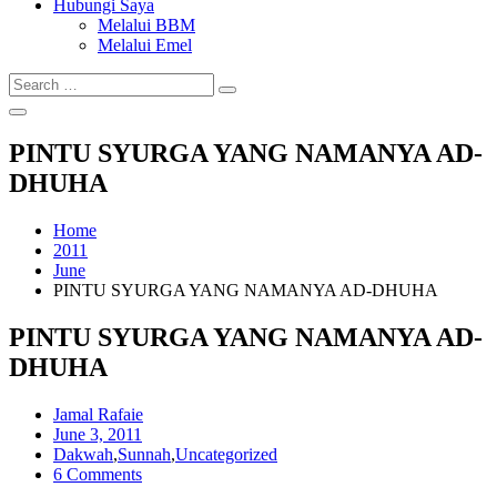
Hubungi Saya
Melalui BBM
Melalui Emel
Search
Search
for:
PINTU SYURGA YANG NAMANYA AD-
DHUHA
Home
2011
June
PINTU SYURGA YANG NAMANYA AD-DHUHA
PINTU SYURGA YANG NAMANYA AD-
DHUHA
Jamal Rafaie
Posted
June 3, 2011
on
Dakwah
,
Sunnah
,
Uncategorized
6 Comments