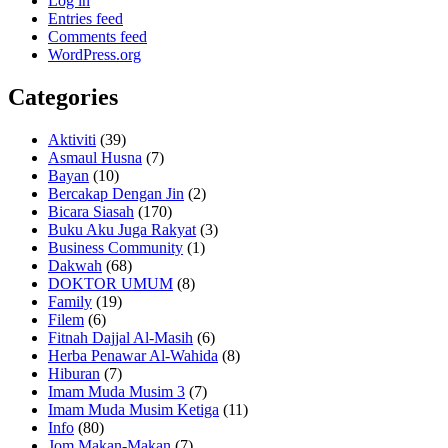
Log in
Entries feed
Comments feed
WordPress.org
Categories
Aktiviti
(39)
Asmaul Husna
(7)
Bayan
(10)
Bercakap Dengan Jin
(2)
Bicara Siasah
(170)
Buku Aku Juga Rakyat
(3)
Business Community
(1)
Dakwah
(68)
DOKTOR UMUM
(8)
Family
(19)
Filem
(6)
Fitnah Dajjal Al-Masih
(6)
Herba Penawar Al-Wahida
(8)
Hiburan
(7)
Imam Muda Musim 3
(7)
Imam Muda Musim Ketiga
(11)
Info
(80)
Jom Makan-Makan
(7)