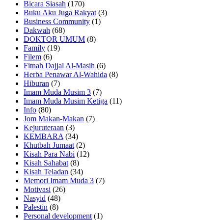
Bicara Siasah
(170)
Buku Aku Juga Rakyat
(3)
Business Community
(1)
Dakwah
(68)
DOKTOR UMUM
(8)
Family
(19)
Filem
(6)
Fitnah Dajjal Al-Masih
(6)
Herba Penawar Al-Wahida
(8)
Hiburan
(7)
Imam Muda Musim 3
(7)
Imam Muda Musim Ketiga
(11)
Info
(80)
Jom Makan-Makan
(7)
Kejuruteraan
(3)
KEMBARA
(34)
Khutbah Jumaat
(2)
Kisah Para Nabi
(12)
Kisah Sahabat
(8)
Kisah Teladan
(34)
Memori Imam Muda 3
(7)
Motivasi
(26)
Nasyid
(48)
Palestin
(8)
Personal development
(1)