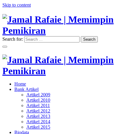
Skip to content
Search for:
Search
"Memimpin Pemikiran"
Jamal Rafaie | Memimpin
Pemikiran
"Memimpin Pemikiran"
Home
Jamal Rafaie | Memimpin
Bank Artikel
Artikel 2009
Pemikiran
Artikel 2010
Artikel 2011
Artikel 2012
Artikel 2013
Artikel 2014
Artikel 2015
Biodata