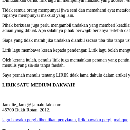
Dimudahkan cerita, lirik lagu ini mempunyai maksud yang
double me
Tidak semua orang mempunyai jiwa seni dan memahami ayat metafora 
rupanya mempunyai maksud yang lain.
Pihak berkuasa juga perlu mengambil tindakan yang memberi keadilan
aduan yang dibuat. Apa salahnya pihak berwajib bertanya terlebih d
Siapa yang tidak marah jika tindakan diambil secara tiba-tiba tanpa us
Lirik lagu membawa kesan kepada pendengar. Lirik lagu boleh mengu
Oleh kerana itulah, penulis lirik juga memainkan peranan yang pen
menulis yang sia-sia tanpa faedah.
Saya pernah menulis tentang LIRIK tidak lama dahulu dalam artikel y
LIRIK SATU MEDIUM DAKWAH!
Jamalie_Jam @ jamalrafaie.com
45700 Bukit Rotan, 2012.
lagu bawaku pergi dihentikan penyiaran
,
lirik bawaku pergi
,
malique