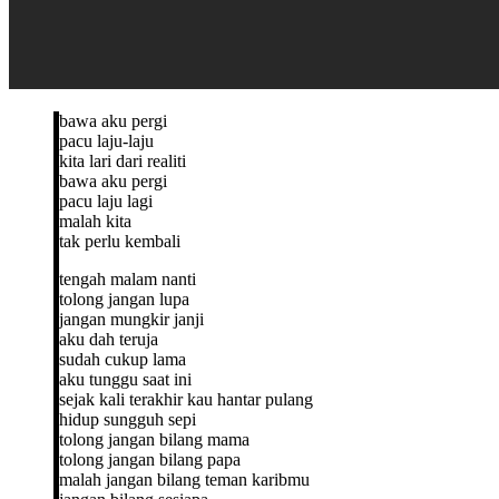
bawa aku pergi
pacu laju-laju
kita lari dari realiti
bawa aku pergi
pacu laju lagi
malah kita
tak perlu kembali
tengah malam nanti
tolong jangan lupa
jangan mungkir janji
aku dah teruja
sudah cukup lama
aku tunggu saat ini
sejak kali terakhir kau hantar pulang
hidup sungguh sepi
tolong jangan bilang mama
tolong jangan bilang papa
malah jangan bilang teman karibmu