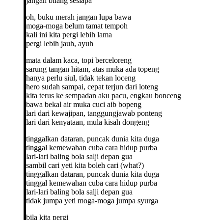
jangan bilang sesiapa
oh, buku merah jangan lupa bawa
moga-moga belum tamat tempoh
kali ini kita pergi lebih lama
pergi lebih jauh, ayuh
mata dalam kaca, topi berceloreng
sarung tangan hitam, atas muka ada topeng
hanya perlu siul, tidak tekan loceng
hero sudah sampai, cepat terjun dari loteng
kita terus ke sempadan aku pacu, engkau bonceng
bawa bekal air muka cuci aib bopeng
lari dari kewajipan, tanggungjawab ponteng
lari dari kenyataan, mula kisah dongeng
tinggalkan dataran, puncak dunia kita duga
tinggal kemewahan cuba cara hidup purba
lari-lari baling bola salji depan gua
sambil cari yeti kita boleh cari (what?)
tinggalkan dataran, puncak dunia kita duga
tinggal kemewahan cuba cara hidup purba
lari-lari baling bola salji depan gua
tidak jumpa yeti moga-moga jumpa syurga
bila kita pergi