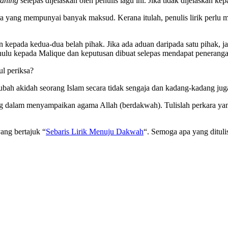
aning
selepas dijelaskan oleh penulis lagu ini. Jika tidak dijelaskan 
yang mempunyai banyak maksud. Kerana itulah, penulis lirik perlu m
 kepada kedua-dua belah pihak. Jika ada aduan daripada satu pihak, 
ahulu kepada Malique dan keputusan dibuat selepas mendapat peneranga
ul periksa?
bah akidah seorang Islam secara tidak sengaja dan kadang-kadang ju
ting dalam menyampaikan agama Allah (berdakwah). Tulislah perkara 
ang bertajuk “
Sebaris Lirik Menuju Dakwah
“. Semoga apa yang dituli