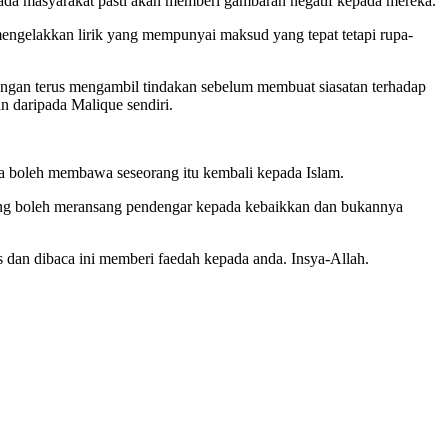
kepada masyarakat pasti akan memberi gambaran negatif kepada mereka.
engelakkan lirik yang mempunyai maksud yang tepat tetapi rupa-
jangan terus mengambil tindakan sebelum membuat siasatan terhadap
n daripada Malique sendiri.
ga boleh membawa seseorang itu kembali kepada Islam.
yang boleh meransang pendengar kepada kebaikkan dan bukannya
s dan dibaca ini memberi faedah kepada anda. Insya-Allah.