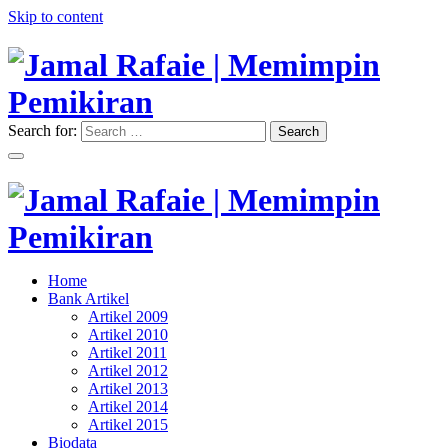
Skip to content
Search for:
Search
"Memimpin Pemikiran"
Jamal Rafaie | Memimpin
Pemikiran
"Memimpin Pemikiran"
Home
Jamal Rafaie | Memimpin
Bank Artikel
Artikel 2009
Pemikiran
Artikel 2010
Artikel 2011
Artikel 2012
Artikel 2013
Artikel 2014
Artikel 2015
Biodata