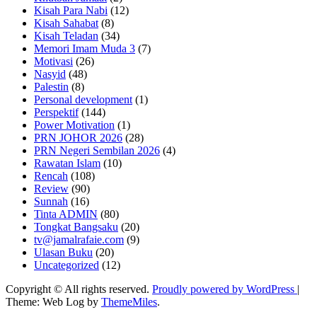
Kisah Para Nabi
(12)
Kisah Sahabat
(8)
Kisah Teladan
(34)
Memori Imam Muda 3
(7)
Motivasi
(26)
Nasyid
(48)
Palestin
(8)
Personal development
(1)
Perspektif
(144)
Power Motivation
(1)
PRN JOHOR 2026
(28)
PRN Negeri Sembilan 2026
(4)
Rawatan Islam
(10)
Rencah
(108)
Review
(90)
Sunnah
(16)
Tinta ADMIN
(80)
Tongkat Bangsaku
(20)
tv@jamalrafaie.com
(9)
Ulasan Buku
(20)
Uncategorized
(12)
Copyright © All rights reserved.
Proudly powered by WordPress
|
Theme: Web Log by
ThemeMiles
.