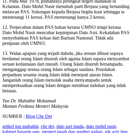
11. Pada Mac 1978, pilihanraya peringkat negeri diadakan di
Kelantan. Dato Mohd Nasir menubuh parti Berjasa yang bertanding
melawan PAS. Sokongan kepada Berjasa begitu kuat sehingga ia
memenangi 11 kerusi. PAS memenangi hanya 2 kerusi.
12. Perpecahan dalam PAS bukan kerana UMNO tetapi kerana
Dato Mohd Nasir mencabar kepimpinan Dato Asri. Kekalahan PAS
menyebabkan PAS keluar dari Barisan Nasional. Tidak ada
penipuan oleh UMNO.
13. Walau apapun yang terjadi dahulu, jika seruan dibuat supaya
berdamai orang Islam disuruh oleh agama Islam supaya menyambut
seruan kedamaian dari musuh. Orang Islam disuruh bersatupadu,
menganggap semua orang Islam sebagai saudara. Penolakan
perpaduan sesama orang Islam tidak menepati ajaran Islam.
Janganlah orang Islam menolak usaha menyatupadu untuk
memperkuatkan orang Islam dengan membuat tuduhan yang tidak
berasas.
Tun Dr. Mahathir Mohamad
Mantan Perdana Menteri Malaysia
SUMBER :
Blog Che Det
artikel tun mahathir
,
che det
,
dato asri muda
,
dato mohd nasir
,
kabinet hussein onn
,
menteri tanah dan sumber galian
,
nik aziz tipu