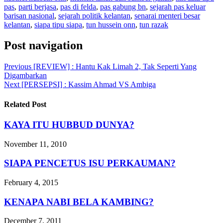
pas
,
parti berjasa
,
pas di felda
,
pas gabung bn
,
sejarah pas keluar
barisan nasional
,
sejarah politik kelantan
,
senarai menteri besar
kelantan
,
siapa tipu siapa
,
tun hussein onn
,
tun razak
Post navigation
Previous
[REVIEW] : Hantu Kak Limah 2, Tak Seperti Yang
Digambarkan
Next
[PERSEPSI] : Kassim Ahmad VS Ambiga
Related Post
KAYA ITU HUBBUD DUNYA?
November 11, 2010
SIAPA PENCETUS ISU PERKAUMAN?
February 4, 2015
KENAPA NABI BELA KAMBING?
December 7, 2011