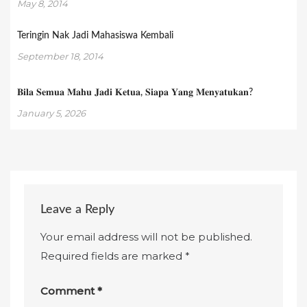
May 8, 2014
Teringin Nak Jadi Mahasiswa Kembali
September 18, 2014
𝐁𝐢𝐥𝐚 𝐒𝐞𝐦𝐮𝐚 𝐌𝐚𝐡𝐮 𝐉𝐚𝐝𝐢 𝐊𝐞𝐭𝐮𝐚, 𝐒𝐢𝐚𝐩𝐚 𝐘𝐚𝐧𝐠 𝐌𝐞𝐧𝐲𝐚𝐭𝐮𝐤𝐚𝐧?
January 5, 2026
Leave a Reply
Your email address will not be published.
Required fields are marked
*
Comment
*