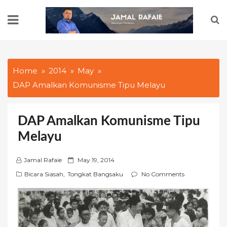
Skip
to
content
Home
2014
May
DAP Amalkan Komunisme Tipu Melayu
DAP Amalkan Komunisme Tipu
Melayu
P
Jamal Rafaie
May 19, 2014
o
Bicara Siasah
,
Tongkat Bangsaku
No Comments
s
t
e
d