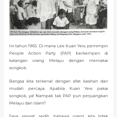
o
n
Ini tahun 1965. Di mana Lee Kuan Yew, pemimpin
People Action Party (PAP) berkempen di
kalangan orang Melayu dengan memakai
songkok.
Bangsa kita terkenal dengan sifat kasihan dan
mudah percaya. Apabila Kuan Yew pakai
songkok, ya! Nampak tak PAP pun perjuangkan
Melayu dan Islam?
Saya sangat sedih, bahawa orang kita tidak