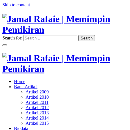
Skip to content
Search for:
Search
"Memimpin Pemikiran"
Jamal Rafaie | Memimpin
Pemikiran
"Memimpin Pemikiran"
Home
Jamal Rafaie | Memimpin
Bank Artikel
Artikel 2009
Pemikiran
Artikel 2010
Artikel 2011
Artikel 2012
Artikel 2013
Artikel 2014
Artikel 2015
Biodata