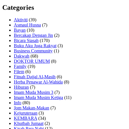
Categories
Aktiviti
(39)
Asmaul Husna
(7)
Bayan
(10)
Bercakap Dengan Jin
(2)
Bicara Siasah
(170)
Buku Aku Juga Rakyat
(3)
Business Community
(1)
Dakwah
(68)
DOKTOR UMUM
(8)
Family
(19)
Filem
(6)
Fitnah Dajjal Al-Masih
(6)
Herba Penawar Al-Wahida
(8)
Hiburan
(7)
Imam Muda Musim 3
(7)
Imam Muda Musim Ketiga
(11)
Info
(80)
Jom Makan-Makan
(7)
Kejuruteraan
(3)
KEMBARA
(34)
Khutbah Jumaat
(2)
Kisah Para Nabi
(12)