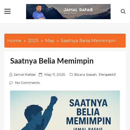
Skip
to
content
Home
2025
May
Saatnya Belia Memimpin
Saatnya Belia Memimpin
P
Jamal Rafaie
May 11, 2025
Bicara Siasah
,
Perspektif
o
No Comments
s
t
e
d
o
n