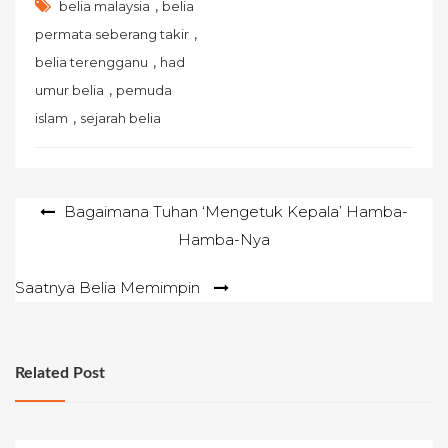
,
belia malaysia
belia
,
permata seberang takir
,
belia terengganu
had
,
umur belia
pemuda
,
islam
sejarah belia
Post
Bagaimana Tuhan ‘Mengetuk Kepala’ Hamba-
Hamba-Nya
navigation
Saatnya Belia Memimpin
Related Post