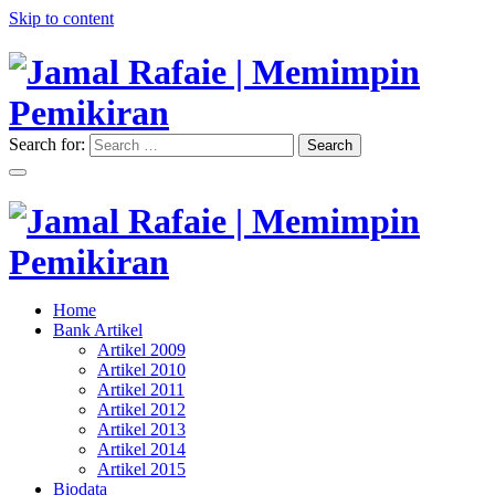
Skip to content
Search for:
Search
"Memimpin Pemikiran"
Jamal Rafaie | Memimpin
Pemikiran
"Memimpin Pemikiran"
Home
Jamal Rafaie | Memimpin
Bank Artikel
Artikel 2009
Pemikiran
Artikel 2010
Artikel 2011
Artikel 2012
Artikel 2013
Artikel 2014
Artikel 2015
Biodata