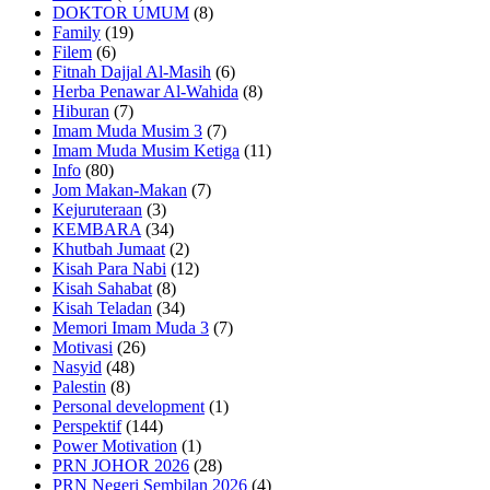
DOKTOR UMUM
(8)
Family
(19)
Filem
(6)
Fitnah Dajjal Al-Masih
(6)
Herba Penawar Al-Wahida
(8)
Hiburan
(7)
Imam Muda Musim 3
(7)
Imam Muda Musim Ketiga
(11)
Info
(80)
Jom Makan-Makan
(7)
Kejuruteraan
(3)
KEMBARA
(34)
Khutbah Jumaat
(2)
Kisah Para Nabi
(12)
Kisah Sahabat
(8)
Kisah Teladan
(34)
Memori Imam Muda 3
(7)
Motivasi
(26)
Nasyid
(48)
Palestin
(8)
Personal development
(1)
Perspektif
(144)
Power Motivation
(1)
PRN JOHOR 2026
(28)
PRN Negeri Sembilan 2026
(4)