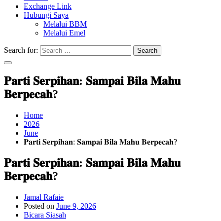
Exchange Link
Hubungi Saya
Melalui BBM
Melalui Emel
Search for:
Search
𝐏𝐚𝐫𝐭𝐢 𝐒𝐞𝐫𝐩𝐢𝐡𝐚𝐧: 𝐒𝐚𝐦𝐩𝐚𝐢 𝐁𝐢𝐥𝐚 𝐌𝐚𝐡𝐮
𝐁𝐞𝐫𝐩𝐞𝐜𝐚𝐡?
Home
2026
June
𝐏𝐚𝐫𝐭𝐢 𝐒𝐞𝐫𝐩𝐢𝐡𝐚𝐧: 𝐒𝐚𝐦𝐩𝐚𝐢 𝐁𝐢𝐥𝐚 𝐌𝐚𝐡𝐮 𝐁𝐞𝐫𝐩𝐞𝐜𝐚𝐡?
𝐏𝐚𝐫𝐭𝐢 𝐒𝐞𝐫𝐩𝐢𝐡𝐚𝐧: 𝐒𝐚𝐦𝐩𝐚𝐢 𝐁𝐢𝐥𝐚 𝐌𝐚𝐡𝐮
𝐁𝐞𝐫𝐩𝐞𝐜𝐚𝐡?
Jamal Rafaie
Posted on
June 9, 2026
Bicara Siasah