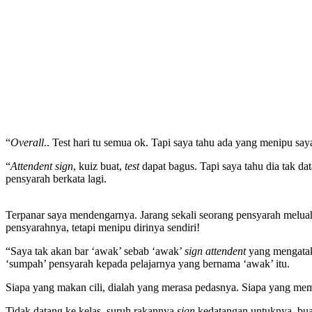
“
Overall
.. Test hari tu semua ok. Tapi saya tahu ada yang menipu say
“
Attendent sign
, kuiz buat,
test
dapat bagus. Tapi saya tahu dia tak d
pensyarah berkata lagi.
Terpanar saya mendengarnya. Jarang sekali seorang pensyarah melu
pensyarahnya, tetapi menipu dirinya sendiri!
“Saya tak akan bar ‘awak’ sebab ‘awak’
sign attendent
yang mengatak
‘sumpah’ pensyarah kepada pelajarnya yang bernama ‘awak’ itu.
Siapa yang makan cili, dialah yang merasa pedasnya. Siapa yang mem
Tidak datang ke kelas, suruh rakannya
sign
kedatangan untuknya, bua