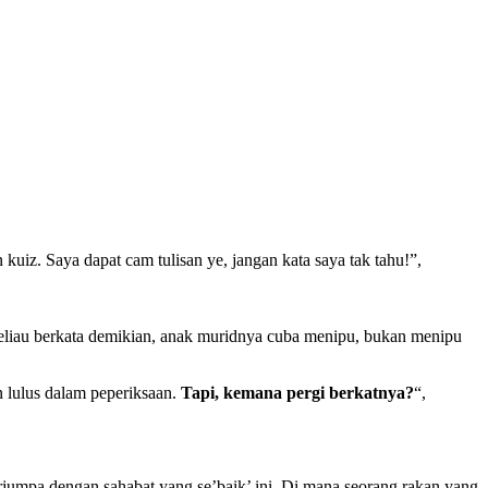
n kuiz. Saya dapat cam tulisan ye, jangan kata saya tak tahu!”,
eliau berkata demikian, anak muridnya cuba menipu, bukan menipu
 lulus dalam peperiksaan.
Tapi, kemana pergi berkatnya?
“,
rjumpa dengan sahabat yang se’baik’ ini. Di mana seorang rakan yang