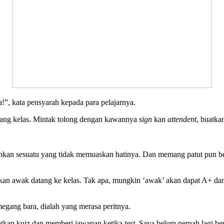
a!”, kata pensyarah kepada para pelajarnya.
atang kelas. Mintak tolong dengan kawannya
sign
kan
attendent
, buatka
ahkan sesuatu yang tidak memuaskan hatinya. Dan memang patut pun b
an awak datang ke kelas. Tak apa, mungkin ‘awak’ akan dapat A+ dan
egang bara, dialah yang merasa peritnya.
tkan kuiz dan memberi jawapan ketika
test
. Saya belum pernah lagi be