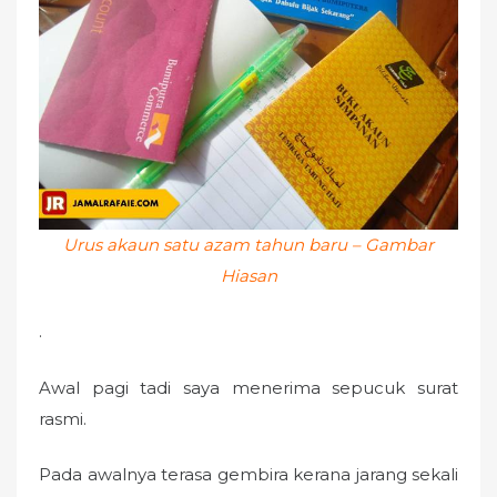
o
n
Urus akaun satu azam tahun baru – Gambar
Hiasan
.
Awal pagi tadi saya menerima sepucuk surat
rasmi.
Pada awalnya terasa gembira kerana jarang sekali