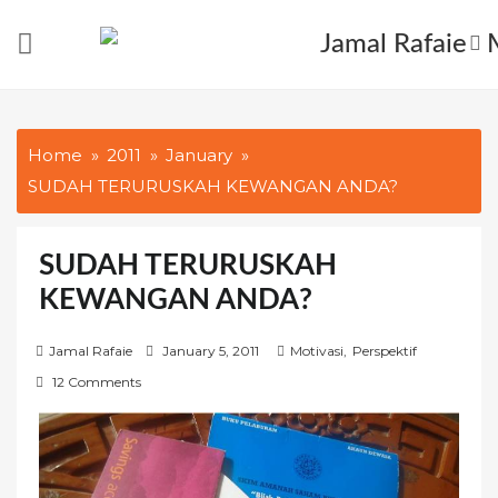
Skip
to
content
Home
2011
January
SUDAH TERURUSKAH KEWANGAN ANDA?
SUDAH TERURUSKAH
KEWANGAN ANDA?
P
Jamal Rafaie
January 5, 2011
Motivasi
,
Perspektif
o
12 Comments
s
t
e
d