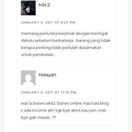
MR.Z
JANUARY 5, 2011 AT 6:25 PM
memang perlu kita berjimat dengan beringat
dahulu sebelum berbelanja.. barang yang tidak
berapa penting tidak perlulah diutamakan
untuk pembelian..
hidayah
JANUARY 5, 2011 AT 11:16 PM
wat la bisnes sikit2. bisnes online. kau tulis blog
x ada income ek? tgk byk aktvt kau join, msti
byk gak masuk…??