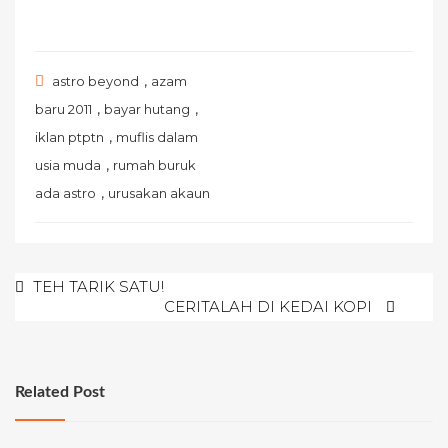
,
astro beyond
azam
,
,
baru 2011
bayar hutang
,
iklan ptptn
muflis dalam
,
usia muda
rumah buruk
,
ada astro
urusakan akaun
Post
TEH TARIK SATU!
CERITALAH DI KEDAI KOPI
navigation
Related Post