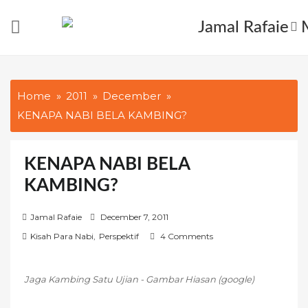
Skip
to
content
Home
2011
December
KENAPA NABI BELA KAMBING?
KENAPA NABI BELA
KAMBING?
P
Jamal Rafaie
December 7, 2011
o
Kisah Para Nabi
,
Perspektif
4 Comments
s
t
Jaga Kambing Satu Ujian - Gambar Hiasan (google)
e
d