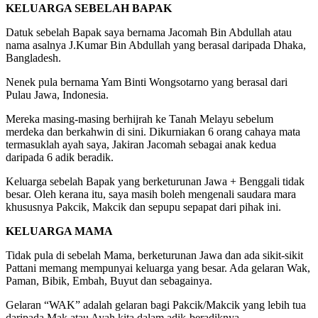
KELUARGA SEBELAH BAPAK
Datuk sebelah Bapak saya bernama Jacomah Bin Abdullah atau
nama asalnya J.Kumar Bin Abdullah yang berasal daripada Dhaka,
Bangladesh.
Nenek pula bernama Yam Binti Wongsotarno yang berasal dari
Pulau Jawa, Indonesia.
Mereka masing-masing berhijrah ke Tanah Melayu sebelum
merdeka dan berkahwin di sini. Dikurniakan 6 orang cahaya mata
termasuklah ayah saya, Jakiran Jacomah sebagai anak kedua
daripada 6 adik beradik.
Keluarga sebelah Bapak yang berketurunan Jawa + Benggali tidak
besar. Oleh kerana itu, saya masih boleh mengenali saudara mara
khususnya Pakcik, Makcik dan sepupu sepapat dari pihak ini.
KELUARGA MAMA
Tidak pula di sebelah Mama, berketurunan Jawa dan ada sikit-sikit
Pattani memang mempunyai keluarga yang besar. Ada gelaran Wak,
Paman, Bibik, Embah, Buyut dan sebagainya.
Gelaran “WAK” adalah gelaran bagi Pakcik/Makcik yang lebih tua
daripada Mak atau Ayah kita dalam adik-beradiknya.