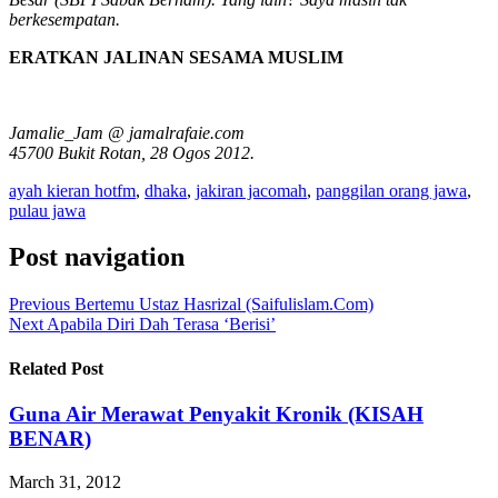
berkesempatan.
ERATKAN JALINAN SESAMA MUSLIM
Jamalie_Jam @ jamalrafaie.com
45700 Bukit Rotan, 28 Ogos 2012.
ayah kieran hotfm
,
dhaka
,
jakiran jacomah
,
panggilan orang jawa
,
pulau jawa
Post navigation
Previous
Bertemu Ustaz Hasrizal (Saifulislam.Com)
Next
Apabila Diri Dah Terasa ‘Berisi’
Related Post
Guna Air Merawat Penyakit Kronik (KISAH
BENAR)
March 31, 2012