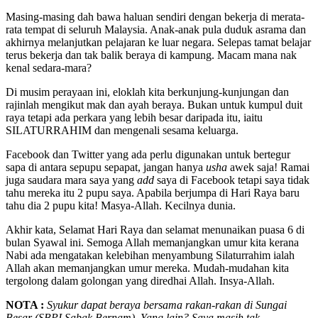
Masing-masing dah bawa haluan sendiri dengan bekerja di merata-
rata tempat di seluruh Malaysia. Anak-anak pula duduk asrama dan
akhirnya melanjutkan pelajaran ke luar negara. Selepas tamat belajar
terus bekerja dan tak balik beraya di kampung. Macam mana nak
kenal sedara-mara?
Di musim perayaan ini, eloklah kita berkunjung-kunjungan dan
rajinlah mengikut mak dan ayah beraya. Bukan untuk kumpul duit
raya tetapi ada perkara yang lebih besar daripada itu, iaitu
SILATURRAHIM dan mengenali sesama keluarga.
Facebook dan Twitter yang ada perlu digunakan untuk bertegur
sapa di antara sepupu sepapat, jangan hanya
usha
awek saja! Ramai
juga saudara mara saya yang
add
saya di Facebook tetapi saya tidak
tahu mereka itu 2 pupu saya. Apabila berjumpa di Hari Raya baru
tahu dia 2 pupu kita! Masya-Allah. Kecilnya dunia.
Akhir kata, Selamat Hari Raya dan selamat menunaikan puasa 6 di
bulan Syawal ini. Semoga Allah memanjangkan umur kita kerana
Nabi ada mengatakan kelebihan menyambung Silaturrahim ialah
Allah akan memanjangkan umur mereka. Mudah-mudahan kita
tergolong dalam golongan yang diredhai Allah. Insya-Allah.
NOTA :
Syukur dapat beraya bersama rakan-rakan di Sungai
Besar (SBPI Sabak Bernam). Yang lain? Saya masih tak