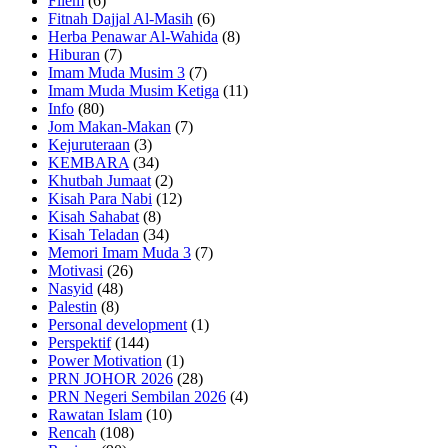
Filem
(6)
Fitnah Dajjal Al-Masih
(6)
Herba Penawar Al-Wahida
(8)
Hiburan
(7)
Imam Muda Musim 3
(7)
Imam Muda Musim Ketiga
(11)
Info
(80)
Jom Makan-Makan
(7)
Kejuruteraan
(3)
KEMBARA
(34)
Khutbah Jumaat
(2)
Kisah Para Nabi
(12)
Kisah Sahabat
(8)
Kisah Teladan
(34)
Memori Imam Muda 3
(7)
Motivasi
(26)
Nasyid
(48)
Palestin
(8)
Personal development
(1)
Perspektif
(144)
Power Motivation
(1)
PRN JOHOR 2026
(28)
PRN Negeri Sembilan 2026
(4)
Rawatan Islam
(10)
Rencah
(108)