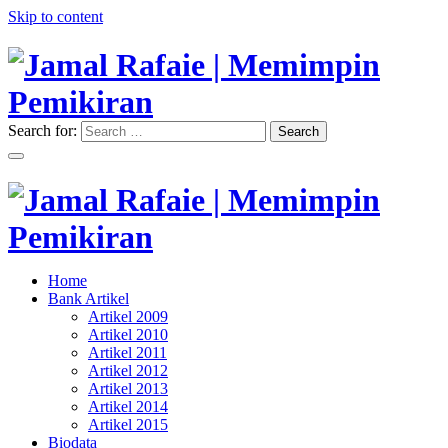
Skip to content
Search for:
Search
"Memimpin Pemikiran"
Jamal Rafaie | Memimpin
Pemikiran
"Memimpin Pemikiran"
Home
Jamal Rafaie | Memimpin
Bank Artikel
Artikel 2009
Pemikiran
Artikel 2010
Artikel 2011
Artikel 2012
Artikel 2013
Artikel 2014
Artikel 2015
Biodata