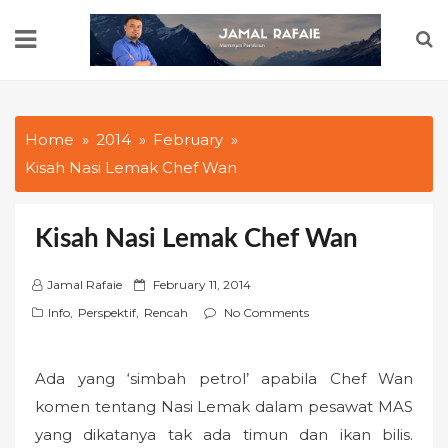
Skip
to
content
Home
2014
February
Kisah Nasi Lemak Chef Wan
Kisah Nasi Lemak Chef Wan
P
Jamal Rafaie
February 11, 2014
o
Info
,
Perspektif
,
Rencah
No Comments
s
t
Ada yang ‘simbah petrol’ apabila Chef Wan
e
d
komen tentang Nasi Lemak dalam pesawat MAS
o
yang dikatanya tak ada timun dan ikan bilis.