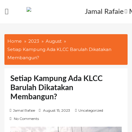
Skip
to
content
Home
2023
August
Setiap Kampung Ada KLCC Barulah Dikatakan
Membangun?
Setiap Kampung Ada KLCC
Barulah Dikatakan
Membangun?
P
Jamal Rafaie
August 15, 2023
Uncategorized
o
No Comments
s
t