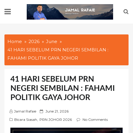
Skip
to
content
Home
2026
June
41 HARI SEBELUM PRN NEGERI SEMBILAN :
FAHAMI POLITIK GAYA JOHOR
41 HARI SEBELUM PRN
NEGERI SEMBILAN : FAHAMI
POLITIK GAYA JOHOR
P
Jamal Rafaie
June 21, 2026
o
Bicara Siasah
,
PRN JOHOR 2026
No Comments
s
t