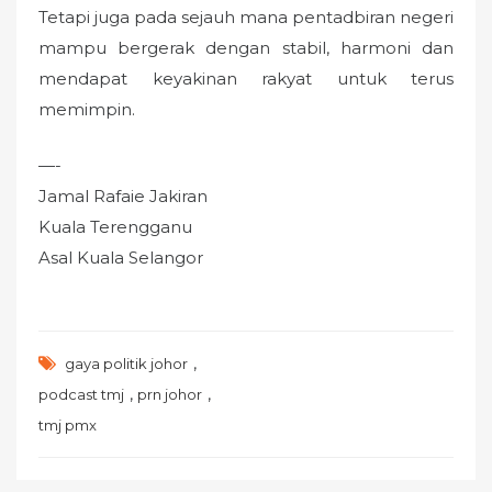
Tetapi juga pada sejauh mana pentadbiran negeri
mampu bergerak dengan stabil, harmoni dan
mendapat keyakinan rakyat untuk terus
memimpin.
—-
Jamal Rafaie Jakiran
Kuala Terengganu
Asal Kuala Selangor
,
gaya politik johor
,
,
podcast tmj
prn johor
tmj pmx