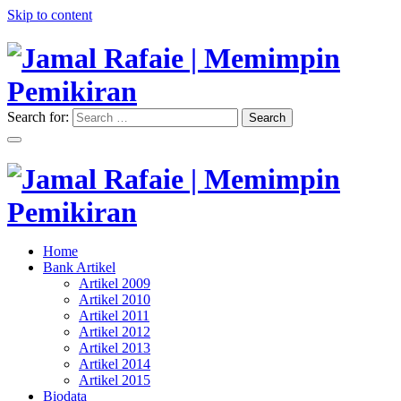
Skip to content
Search for:
Search
"Memimpin Pemikiran"
Jamal Rafaie | Memimpin
Pemikiran
"Memimpin Pemikiran"
Home
Jamal Rafaie | Memimpin
Bank Artikel
Artikel 2009
Pemikiran
Artikel 2010
Artikel 2011
Artikel 2012
Artikel 2013
Artikel 2014
Artikel 2015
Biodata