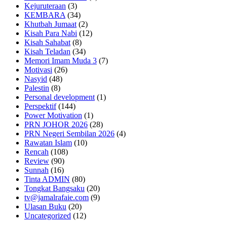
Kejuruteraan
(3)
KEMBARA
(34)
Khutbah Jumaat
(2)
Kisah Para Nabi
(12)
Kisah Sahabat
(8)
Kisah Teladan
(34)
Memori Imam Muda 3
(7)
Motivasi
(26)
Nasyid
(48)
Palestin
(8)
Personal development
(1)
Perspektif
(144)
Power Motivation
(1)
PRN JOHOR 2026
(28)
PRN Negeri Sembilan 2026
(4)
Rawatan Islam
(10)
Rencah
(108)
Review
(90)
Sunnah
(16)
Tinta ADMIN
(80)
Tongkat Bangsaku
(20)
tv@jamalrafaie.com
(9)
Ulasan Buku
(20)
Uncategorized
(12)