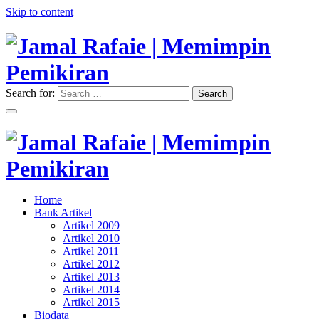
Skip to content
Search for:
Search
"Memimpin Pemikiran"
Jamal Rafaie | Memimpin
Pemikiran
"Memimpin Pemikiran"
Home
Jamal Rafaie | Memimpin
Bank Artikel
Artikel 2009
Pemikiran
Artikel 2010
Artikel 2011
Artikel 2012
Artikel 2013
Artikel 2014
Artikel 2015
Biodata