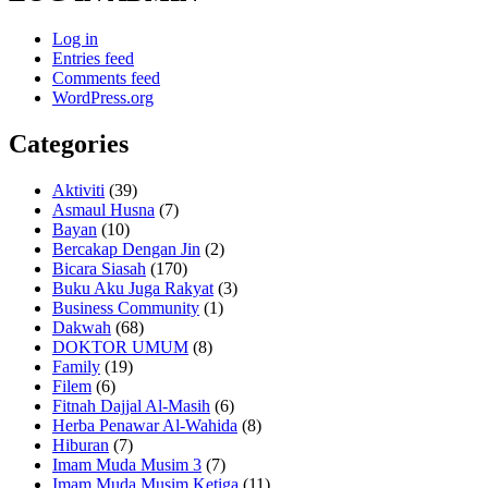
Log in
Entries feed
Comments feed
WordPress.org
Categories
Aktiviti
(39)
Asmaul Husna
(7)
Bayan
(10)
Bercakap Dengan Jin
(2)
Bicara Siasah
(170)
Buku Aku Juga Rakyat
(3)
Business Community
(1)
Dakwah
(68)
DOKTOR UMUM
(8)
Family
(19)
Filem
(6)
Fitnah Dajjal Al-Masih
(6)
Herba Penawar Al-Wahida
(8)
Hiburan
(7)
Imam Muda Musim 3
(7)
Imam Muda Musim Ketiga
(11)