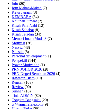
Info
(80)
Jom Makan-Makan
(7)
Kejuruteraan
(3)
KEMBARA
(34)
Khutbah Jumaat
(2)
Kisah Para Nabi
(12)
Kisah Sahabat
(8)
Kisah Teladan
(34)
Memori Imam Muda 3
(7)
Motivasi
(26)
Nasyid
(48)
Palestin
(8)
Personal development
(1)
Perspektif
(144)
Power Motivation
(1)
PRN JOHOR 2026
(28)
PRN Negeri Sembilan 2026
(4)
Rawatan Islam
(10)
Rencah
(108)
Review
(90)
Sunnah
(16)
Tinta ADMIN
(80)
Tongkat Bangsaku
(20)
tv@jamalrafaie.com
(9)
Ulasan Buku
(20)