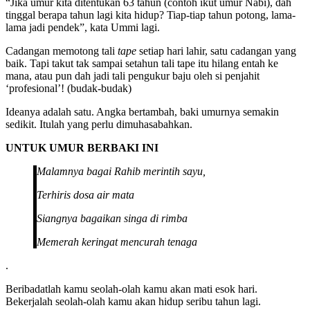
“Jika umur kita ditentukan 63 tahun (contoh ikut umur Nabi), dah
tinggal berapa tahun lagi kita hidup? Tiap-tiap tahun potong, lama-
lama jadi pendek”, kata Ummi lagi.
Cadangan memotong tali
tape
setiap hari lahir, satu cadangan yang
baik. Tapi takut tak sampai setahun tali tape itu hilang entah ke
mana, atau pun dah jadi tali pengukur baju oleh si penjahit
‘profesional’! (budak-budak)
Ideanya adalah satu. Angka bertambah, baki umurnya semakin
sedikit. Itulah yang perlu dimuhasabahkan.
UNTUK UMUR BERBAKI INI
Malamnya bagai Rahib merintih sayu,
Terhiris dosa air mata
Siangnya bagaikan singa di rimba
Memerah keringat mencurah tenaga
.
Beribadatlah kamu seolah-olah kamu akan mati esok hari.
Bekerjalah seolah-olah kamu akan hidup seribu tahun lagi.