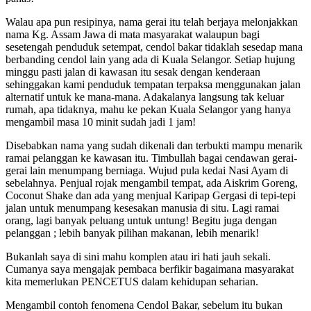
Walau apa pun resipinya, nama gerai itu telah berjaya melonjakkan
nama Kg. Assam Jawa di mata masyarakat walaupun bagi
sesetengah penduduk setempat, cendol bakar tidaklah sesedap mana
berbanding cendol lain yang ada di Kuala Selangor. Setiap hujung
minggu pasti jalan di kawasan itu sesak dengan kenderaan
sehinggakan kami penduduk tempatan terpaksa menggunakan jalan
alternatif untuk ke mana-mana. Adakalanya langsung tak keluar
rumah, apa tidaknya, mahu ke pekan Kuala Selangor yang hanya
mengambil masa 10 minit sudah jadi 1 jam!
Disebabkan nama yang sudah dikenali dan terbukti mampu menarik
ramai pelanggan ke kawasan itu. Timbullah bagai cendawan gerai-
gerai lain menumpang berniaga. Wujud pula kedai Nasi Ayam di
sebelahnya. Penjual rojak mengambil tempat, ada Aiskrim Goreng,
Coconut Shake dan ada yang menjual Karipap Gergasi di tepi-tepi
jalan untuk menumpang kesesakan manusia di situ. Lagi ramai
orang, lagi banyak peluang untuk untung! Begitu juga dengan
pelanggan ; lebih banyak pilihan makanan, lebih menarik!
Bukanlah saya di sini mahu komplen atau iri hati jauh sekali.
Cumanya saya mengajak pembaca berfikir bagaimana masyarakat
kita memerlukan PENCETUS dalam kehidupan seharian.
Mengambil contoh fenomena Cendol Bakar, sebelum itu bukan