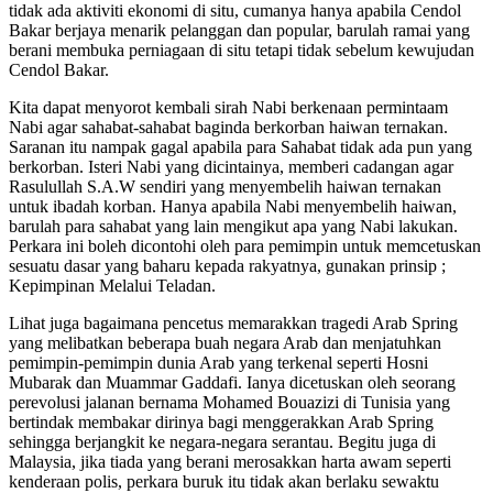
tidak ada aktiviti ekonomi di situ, cumanya hanya apabila Cendol
Bakar berjaya menarik pelanggan dan popular, barulah ramai yang
berani membuka perniagaan di situ tetapi tidak sebelum kewujudan
Cendol Bakar.
Kita dapat menyorot kembali sirah Nabi berkenaan permintaam
Nabi agar sahabat-sahabat baginda berkorban haiwan ternakan.
Saranan itu nampak gagal apabila para Sahabat tidak ada pun yang
berkorban. Isteri Nabi yang dicintainya, memberi cadangan agar
Rasulullah S.A.W sendiri yang menyembelih haiwan ternakan
untuk ibadah korban. Hanya apabila Nabi menyembelih haiwan,
barulah para sahabat yang lain mengikut apa yang Nabi lakukan.
Perkara ini boleh dicontohi oleh para pemimpin untuk memcetuskan
sesuatu dasar yang baharu kepada rakyatnya, gunakan prinsip ;
Kepimpinan Melalui Teladan.
Lihat juga bagaimana pencetus memarakkan tragedi Arab Spring
yang melibatkan beberapa buah negara Arab dan menjatuhkan
pemimpin-pemimpin dunia Arab yang terkenal seperti Hosni
Mubarak dan Muammar Gaddafi. Ianya dicetuskan oleh seorang
perevolusi jalanan bernama Mohamed Bouazizi di Tunisia yang
bertindak membakar dirinya bagi menggerakkan Arab Spring
sehingga berjangkit ke negara-negara serantau. Begitu juga di
Malaysia, jika tiada yang berani merosakkan harta awam seperti
kenderaan polis, perkara buruk itu tidak akan berlaku sewaktu