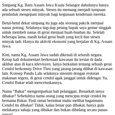
Simpang Kg. Baru Assam Jawa Kuala Selangor dahulunya hanya
ada sebuah stesen minyak. Stesen itu memang menjadi tumpuan
penduduk mengepam minyak bagi kegunaan kenderaan mereka.
Betul-betul dekat simpang itu juga ada seorang pakcik menjual
nanas potong. Selalunya tiap-tiap petang bapak saya gemar singgah
untuk membeli nanas di gerai menjual buah-buahan itu. Setelah
beberapa lama, masih kekal gerai buah yang kecil dan stesen
minyak tadi. Hanya itu aktiviti ekonomi yang berjalan di Kg. Assam
Jawa.
Kini, nama Kg. Assam Jawa sudah dikenali di seluruh negara.
Kerap kali dokumentari berkenaan kawasan itu tersiar di dada
akhbar atau di kaca televisyen. Ianya berkaitan tentang sebuah gerai
Cendol berkonsep Drive Thru yang jarang-jarang dilihat di kawasan
lain. Konsep Pandu Lalu selalunya sinonim dengan restoran
makanan segera, di gerai cendol agak janggal untuk didengar. Ya,
Cendol Bakar telah mencetuskannya.
Nama “Bakar” mengemparkan hati pelanggan. Benarkah ianya
dibakar? Sebetulnya nama orang yang mencipta resipi cendol itu
bernama Bakar. Pasti ramai berminat mahu melihat bagaimana
Cendol itu dibakar! Tidak, kalau benar pun dibakar, hanya gula
melakanya sahaja yang dibakar dan bukan dihidang secara panas-
panas!