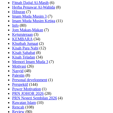
Fitnah Dajjal Al-Masih
(6)
Herba Penawar Al-Wahida
(8)
Hiburan
(7)
Imam Muda Musim 3
(7)
Imam Muda Musim Ketiga
(11)
Info
(80)
Jom Makan-Makan
(7)
Kejuruteraan
(3)
KEMBARA
(34)
Khutbah Jumaat
(2)
Kisah Para Nabi
(12)
Kisah Sahabat
(8)
Kisah Teladan
(34)
Memori Imam Muda 3
(7)
Motivasi
(26)
Nasyid
(48)
Palestin
(8)
Personal development
(1)
Perspektif
(144)
Power Motivation
(1)
PRN JOHOR 2026
(28)
PRN Negeri Sembilan 2026
(4)
Rawatan Islam
(10)
Rencah
(108)
Review
(90)