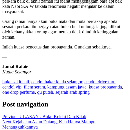
perkara baik di akhir zaman itu ibarat menggenggam bara api bak
kata Nabi S.A.W tatkala fenomena negatif menjalar ke dalam
masyarakat.
Orang ramai hanya akan buka mata dan mula bercakap apabila
sesuatu perkara itu berjaya atau boleh buat untung. Ia juga diikut
oleh kebanyakkan orang agar mereka tidak dituduh ketinggalan
zaman.
Inilah kuasa pencetus dan propaganda. Gunakan sebaiknya.
—
Jamal Rafaie
Kuala Selangor
buku sakit hati
,
cendol bakar kuala selangor
,
cendol drive thru
,
cendol vip
,
filem seram
,
kampung assam jawa
,
kuasa propaganda
,
one drop perfume
,
qu puteh
,
sejarah arab spring
Post navigation
Previous
ULASAN : Buku Keldai Dan Kitab
Next
Kejahatan Akan Datang, Kita Hanya Mampu
Menangguhkannya