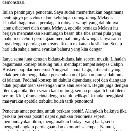
demonstrasi.
Inilah pentingnya pencetus. Saya sudah memerhatikan bagaimana
pentingnya pencetus dalam kehidupan orang-orang Melayu.
Lihatlah bagaimana perniagaan minyak wangi yang dahulunya
jarang diceburi oleh orang Melayu, apabila peniaga Melayu itu
berjaya mencatatkan keuntungan besar, tiba-tiba ramai pula yang
mahu menceburi perniagaan menjual minyak wangi. Ianya sama
juga dengan perniagaan kosmetik dan makanan kesihatan. Setiap
hari ada sahaja nama syarikat baharu yang kita dengar.
Ianya sama juga dengan bidang-bidang lain seperti muzik. Lihatlah
bagaimana konsep busking mula mendapat tempat selepas Caliph
Buskers popular menerusi Anugerah Juara Lagu, artis-artis yang
tidak pernah mengadakan persembahan di jalanan pun sudah mula
di jalanan. Padahal konsep ini dahulu dipandang sepi dan dianggap
tidak popular oleh sesetengah artis atau selebriti. Begitu juga dengan
filem, apabila filem seram kaut untung, semua pengarah buat filem
seram. Kini, drama cinta dengan tajuk pelik-pelik mula menghiasi
masyarakat apabila terbukti boleh tarik penonton!
Pencetus amat penting untuk perkara positif. Alangkah baiknya jika
perkara-perkara positif dapat dijadikan fenomena seperti
membudayakan ilmu, mengamalkan budaya yang baik, serta
mengembangkan perniagaan dan ekonomi setempat. Namun,