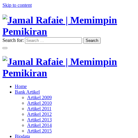
Skip to content
Search for:
Search
"Memimpin Pemikiran"
Jamal Rafaie | Memimpin
Pemikiran
"Memimpin Pemikiran"
Home
Jamal Rafaie | Memimpin
Bank Artikel
Artikel 2009
Pemikiran
Artikel 2010
Artikel 2011
Artikel 2012
Artikel 2013
Artikel 2014
Artikel 2015
Biodata