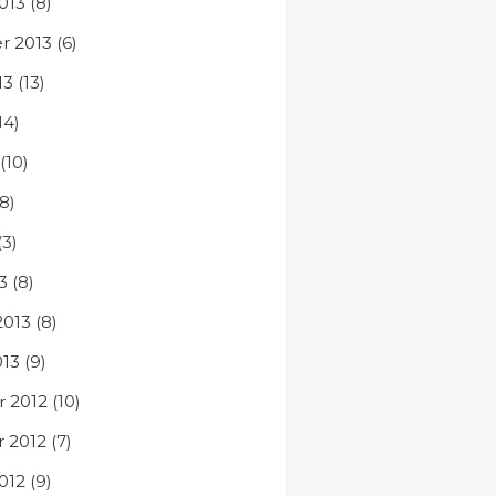
013
(8)
r 2013
(6)
13
(13)
14)
(10)
8)
(3)
3
(8)
2013
(8)
013
(9)
 2012
(10)
 2012
(7)
012
(9)