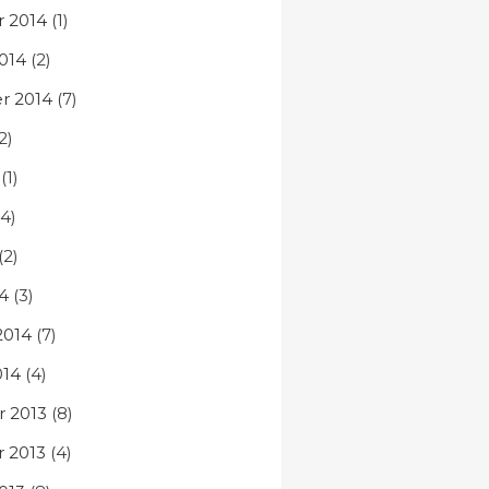
 2014
(1)
014
(2)
r 2014
(7)
2)
(1)
4)
(2)
4
(3)
2014
(7)
014
(4)
 2013
(8)
 2013
(4)