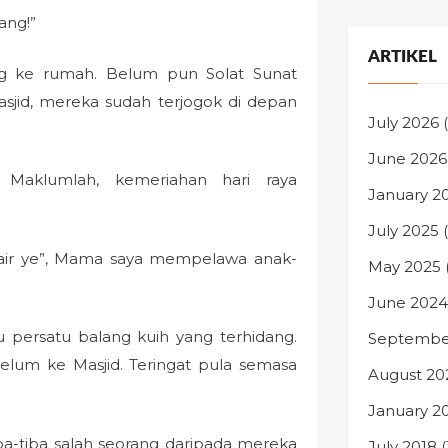
ang!”
ARTIKEL
ng ke rumah. Belum pun Solat Sunat
asjid, mereka sudah terjogok di depan
July 2026
(
June 2026
! Maklumlah, kemeriahan hari raya
January 2
July 2025
(
 air ye”, Mama saya mempelawa anak-
May 2025
June 2024
persatu balang kuih yang terhidang.
Septembe
elum ke Masjid. Teringat pula semasa
August 20
January 2
ba-tiba salah seorang daripada mereka
July 2018
(