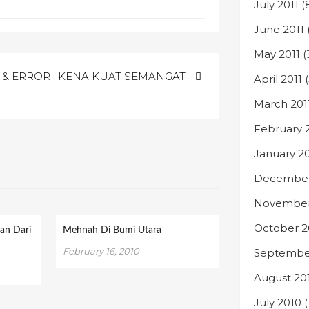
July 2011
(
June 2011
May 2011
(
 & ERROR : KENA KUAT SEMANGAT
April 2011
(
March 201
February 
January 20
December
November
October 2
an Dari
Mehnah Di Bumi Utara
February 16, 2010
Septembe
August 20
July 2010
(