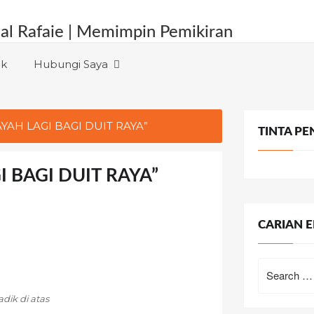
nk
Hubungi Saya
AYAH LAGI BAGI DUIT RAYA”
TINTA PE
I BAGI DUIT RAYA”
CARIAN E
Search
for:
dik di atas