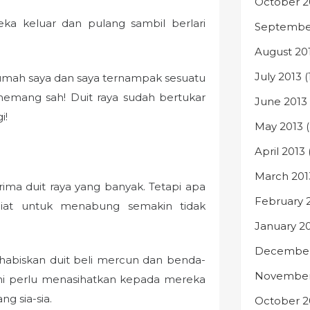
October 2
eka keluar dan pulang sambil berlari
Septembe
August 20
July 2013
(
 rumah saya dan saya ternampak sesuatu
memang sah! Duit raya sudah bertukar
June 2013
i!
May 2013
(
April 2013
March 201
ima duit raya yang banyak. Tetapi apa
February 
abiat untuk menabung semakin tidak
January 2
December
 habiskan duit beli mercun dan benda-
November
ini perlu menasihatkan kepada mereka
g sia-sia.
October 2