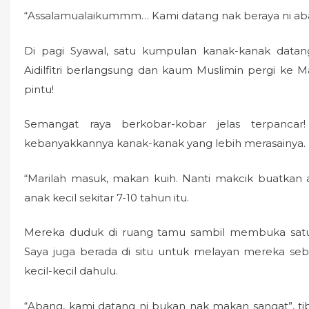
o
“Assalamualaikummm… Kami datang nak beraya ni ab
n
Di pagi Syawal, satu kumpulan kanak-kanak data
Aidilfitri berlangsung dan kaum Muslimin pergi ke M
pintu!
Semangat raya berkobar-kobar jelas terpancar
kebanyakkannya kanak-kanak yang lebih merasainya.
“Marilah masuk, makan kuih. Nanti makcik buatkan
anak kecil sekitar 7-10 tahun itu.
Mereka duduk di ruang tamu sambil membuka satu 
Saya juga berada di situ untuk melayan mereka seb
kecil-kecil dahulu.
“Abang, kami datang ni bukan nak makan sangat”, ti