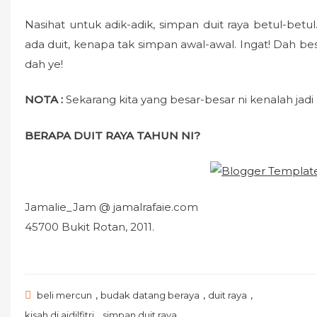
Nasihat untuk adik-adik, simpan duit raya betul-bet
ada duit, kenapa tak simpan awal-awal. Ingat! Dah besa
dah ye!
NOTA :
Sekarang kita yang besar-besar ni kenalah jadi 
BERAPA DUIT RAYA TAHUN NI?
Jamalie_Jam @ jamalrafaie.com
45700 Bukit Rotan, 2011.
,
,
,
beli mercun
budak datang beraya
duit raya
,
kisah di aidilfitri
simpan duit raya