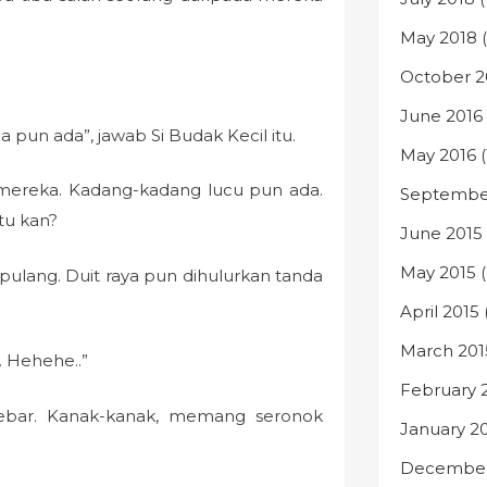
May 2018
(
October 2
June 2016
pun ada”, jawab Si Budak Kecil itu.
May 2016
(
a mereka. Kadang-kadang lucu pun ada.
Septembe
tu kan?
June 2015
May 2015
(
ulang. Duit raya pun dihulurkan tanda
April 2015
(
March 201
. Hehehe..”
February 
lebar. Kanak-kanak, memang seronok
January 2
December