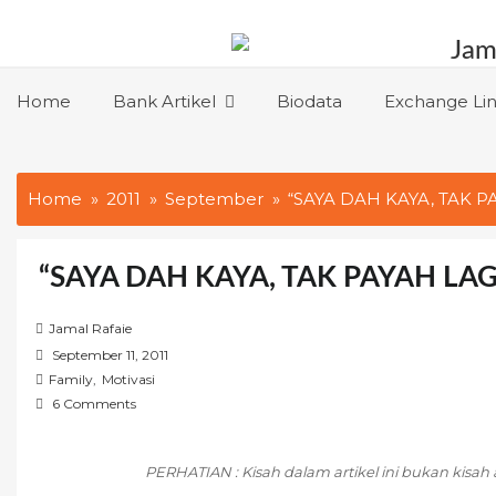
Skip
to
content
Home
Bank Artikel
Biodata
Exchange Li
Home
2011
September
“SAYA DAH KAYA, TAK P
“SAYA DAH KAYA, TAK PAYAH LAG
Jamal Rafaie
P
September 11, 2011
o
Family
,
Motivasi
s
6 Comments
t
e
PERHATIAN : Kisah dalam artikel ini bukan kisah a
d