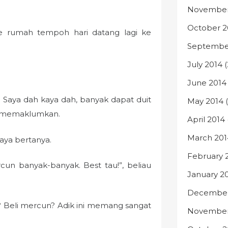
November
October 2
e rumah tempoh hari datang lagi ke
Septembe
July 2014
(
June 2014
a. Saya dah kaya dah, banyak dapat duit
May 2014
(
dia memaklumkan.
April 2014
March 201
saya bertanya.
February 
cun banyak-banyak. Best tau!”, beliau
January 2
December
s? Beli mercun? Adik ini memang sangat
November