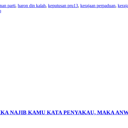
nan parti
,
haron din kalah
,
keputusan pru13
,
kerajaan perpaduan
,
keraj
o
 JIKA NAJIB KAMU KATA PENYAKAU, MAKA AN