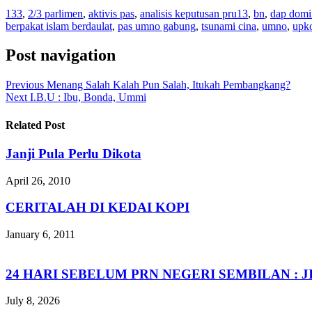
133
,
2/3 parlimen
,
aktivis pas
,
analisis keputusan pru13
,
bn
,
dap domi
berpakat islam berdaulat
,
pas umno gabung
,
tsunami cina
,
umno
,
upk
Post navigation
Previous
Menang Salah Kalah Pun Salah, Itukah Pembangkang?
Next
I.B.U : Ibu, Bonda, Ummi
Related Post
Janji Pula Perlu Dikota
April 26, 2010
CERITALAH DI KEDAI KOPI
January 6, 2011
24 HARI SEBELUM PRN NEGERI SEMBILAN :
July 8, 2026