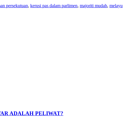
aan persekutuan
,
kerusi pas dalam parlimen
,
majoriti mudah
,
melayu
WAR ADALAH PELIWAT?