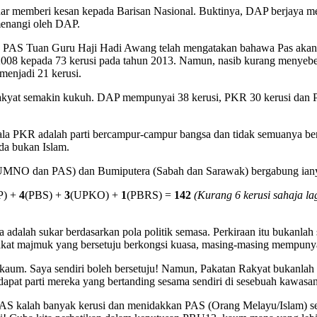
ar memberi kesan kepada Barisan Nasional. Buktinya, DAP berjaya mem
enangi oleh DAP.
 PAS Tuan Guru Haji Hadi Awang telah mengatakan bahawa Pas akan 
 2008 kepada 73 kerusi pada tahun 2013. Namun, nasib kurang menye
menjadi 21 kerusi.
akyat semakin kukuh. DAP mempunyai 38 kerusi, PKR 30 kerusi dan 
ala PKR adalah parti bercampur-campur bangsa dan tidak semuanya be
da bukan Islam.
u (UMNO dan PAS) dan Bumiputera (Sabah dan Sarawak) bergabung ian
P) +
4
(PBS) +
3
(UPKO) +
1
(PBRS) =
142
(Kurang 6 kerusi sahaja la
adalah sukar berdasarkan pola politik semasa. Perkiraan itu bukanlah 
kat majmuk yang bersetuju berkongsi kuasa, masing-masing mempunyai
 kaum. Saya sendiri boleh bersetuju! Namun, Pakatan Rakyat bukanlah
dapat parti mereka yang bertanding sesama sendiri di sesebuah kawasan
ti PAS kalah banyak kerusi dan menidakkan PAS (Orang Melayu/Islam