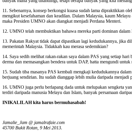
banyak mana yang ditandingi, tetapi berapa banyak yang kita mena
11. Sebenarnya, konsep berkongsi kuasa sudah lama dipraktikkan ole
mengikut kesefahaman dan keadilan. Dalam Malaysia, kaum Melayu 
maka Presiden UMNO akan diangkat menjadi Perdana Menteri.
12. UMNO telah membuktikan bahawa mereka parti dominan dalam Ba
13. Pakatan Rakyat tidak dapat dipastikan lagi kedudukannya, jika d
memerintah Malaysia. Tidakkah kau merasa sedemikian?
14. Saya sedih melihat rakan-rakan saya dalam PAS yang setiap har
derma dan memasangkan bendera untuk DAP, hatta mengundi untuk
15. Sudah tiba masanya PAS kembali mengkaji kedudukannya dalam 
berjuang sendirian. Itu sudah dianggap lebih mulia daripada menjadi 
16. UMNO juga perlu berlapang dada untuk melupakan sengketa y
terdiri daripada manusia Melayu dan Islam, banyak persamaan daripa
INIKALILAH kita harus bermuhasabah!
Jamalie_Jam @ jamalrafaie.com
45700 Bukit Rotan, 9 Mei 2013.