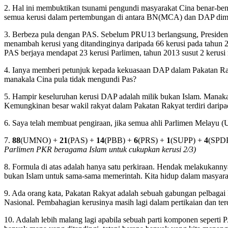
2. Hal ini membuktikan tsunami pengundi masyarakat Cina benar-ben
semua kerusi dalam pertembungan di antara BN(MCA) dan DAP dim
3. Berbeza pula dengan PAS. Sebelum PRU13 berlangsung, Presiden
menambah kerusi yang ditandinginya daripada 66 kerusi pada tahun
PAS berjaya mendapat 23 kerusi Parlimen, tahun 2013 susut 2 kerusi 
4. Ianya memberi petunjuk kepada kekuasaan DAP dalam Pakatan R
manakala Cina pula tidak mengundi Pas?
5. Hampir keseluruhan kerusi DAP adalah milik bukan Islam. Manak
Kemungkinan besar wakil rakyat dalam Pakatan Rakyat terdiri daripa
6. Saya telah membuat pengiraan, jika semua ahli Parlimen Melay
7.
88
(UMNO) +
21
(PAS) +
14
(PBB) +
6
(PRS) +
1
(SUPP) +
4
(SPD
Parlimen PKR beragama Islam untuk cukupkan kerusi 2/3)
8. Formula di atas adalah hanya satu perkiraan. Hendak melakukannya 
bukan Islam untuk sama-sama memerintah. Kita hidup dalam masyara
9. Ada orang kata, Pakatan Rakyat adalah sebuah gabungan pelbagai
Nasional. Pembahagian kerusinya masih lagi dalam pertikaian dan ter
10. Adalah lebih malang lagi apabila sebuah parti komponen seper