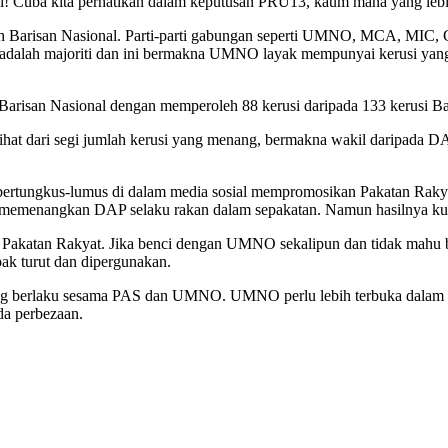
ngi! Cuba kita perhatikan dalam keputusan PRU13, kaum mana yang le
h Barisan Nasional. Parti-parti gabungan seperti UMNO, MCA, MIC, Ger
adalah majoriti dan ini bermakna UMNO layak mempunyai kerusi yan
risan Nasional dengan memperoleh 88 kerusi daripada 133 kerusi Bar
ilihat dari segi jumlah kerusi yang menang, bermakna wakil daripada D
i bertungkus-lumus di dalam media sosial mempromosikan Pakatan Rak
 memenangkan DAP selaku rakan dalam sepakatan. Namun hasilnya k
Pakatan Rakyat. Jika benci dengan UMNO sekalipun dan tidak mahu be
pak turut dan dipergunakan.
ang berlaku sesama PAS dan UMNO. UMNO perlu lebih terbuka dalam
da perbezaan.